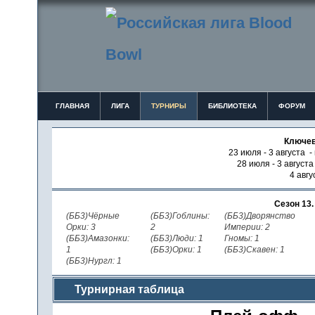
ГЛАВНАЯ
ЛИГА
ТУРНИРЫ
БИБЛИОТЕКА
ФОРУМ
Ключев
23 июля - 3 августа -
28 июля - 3 август
4 авгу
Сезон 13
(ББ3)Чёрные
(ББ3)Гоблины:
(ББ3)Дворянство
Орки: 3
2
Империи: 2
(ББ3)Амазонки:
(ББ3)Люди: 1
Гномы: 1
1
(ББ3)Орки: 1
(ББ3)Скавен: 1
(ББ3)Нургл: 1
Турнирная таблица