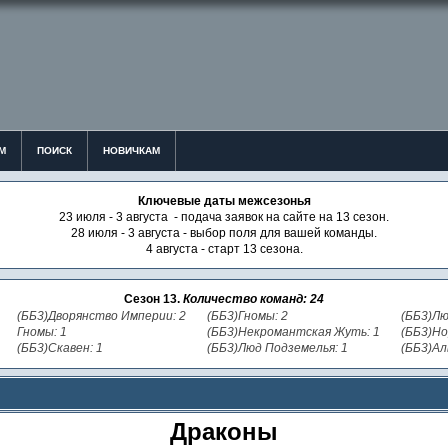
М
ПОИСК
НОВИЧКАМ
Ключевые даты межсезонья
23 июля - 3 августа - подача заявок на сайте на 13 сезон.
28 июля - 3 августа - выбор поля для вашей команды.
4 августа - старт 13 сезона.
Сезон 13.
Количество команд: 24
(ББ3)Дворянство Империи: 2
(ББ3)Гномы: 2
(ББ3)Лю
Гномы: 1
(ББ3)Некромантская Жуть: 1
(ББ3)Но
(ББ3)Скавен: 1
(ББ3)Люд Подземелья: 1
(ББ3)Ал
Драконы