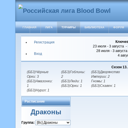
ГЛАВНАЯ
ЛИГА
ТУРНИРЫ
БИБЛИОТЕКА
ФОРУМ
Ключев
Регистрация
23 июля - 3 августа -
28 июля - 3 август
Вход
4 авгу
Сезон 13
(ББ3)Чёрные
(ББ3)Гоблины:
(ББ3)Дворянство
Орки: 3
2
Империи: 2
(ББ3)Амазонки:
(ББ3)Люди: 1
Гномы: 1
1
(ББ3)Орки: 1
(ББ3)Скавен: 1
(ББ3)Нургл: 1
Расписание
Драконы
Группа: