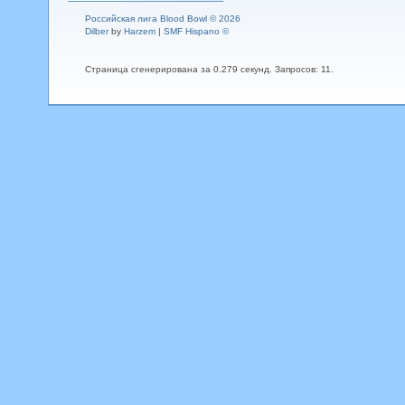
Российская лига Blood Bowl © 2026
Dilber
by
Harzem
|
SMF Hispano ©
Страница сгенерирована за 0.279 секунд. Запросов: 11.