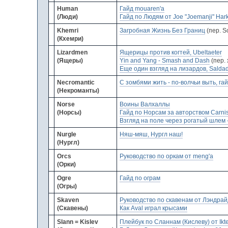
Human
Гайд mouaren'a
(Люди)
Гайд по Людям от Joe "Joemanji" Har
Khemri
Загробная Жизнь Без Границ
(пер. S
(Кхемри)
Lizardmen
Ящерицы против когтей, Ubeltaeter
(Ящеры)
Yin and Yang - Smash and Dash
(пер. 
Еще один взгляд на лизардов, Salda
Necromantic
С зомбями жить - по-волчьи выть, гайд
(Некроманты)
Norse
Воины Валхаллы
(Норсы)
Гайд по Норсам за авторством Carni
Взгляд на поле через рогатый шлем - 
Nurgle
Няш-мяш, Нургл наш!
(Нургл)
Orcs
Руководство по оркам от meng'а
(
Орки)
Ogre
Гайд по ограм
(Огры)
Skaven
Руководство по скавенам от Лэндра
(Скавены)
Как Aval играл крысами
Slann = Kislev
Плейбук по Сланнам (Кислеву) от Ikt