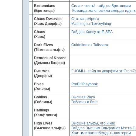
Bretonnians
Сила и честь! - гайд по Бретонцам
(Бретонцы)
Команда холопов или смерды идут к
Chaos Dwarves
Статья laViper'a
(Хаос Дворфы)
Maiming isn't everything
Chaos
Гайд по Хаосу от E-SEA
(Хаос)
Dark Elves
Guideline от Talissera
(Тёмные эльфы)
Demons of Khorne
(Демоны Кхорна)
Dwarves
ГНОМЫ - гайд по дварфам от GromZ
(Дворфы)
Elves
ProElf Playbook
(Эльфы)
Goblins
Высшая Раса
(Гоблины)
Гоблины в Лиге
Halflings
(Халфлинги)
High Elves
Высшие эльфы, что и как
(Высшие эльфы)
Гайд по Высшим Эльфам от Мэтта С
Хаи - или как побеждать впятером