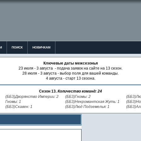
М
ПОИСК
НОВИЧКАМ
Ключевые даты межсезонья
23 июля - 3 августа - подача заявок на сайте на 13 сезон.
28 июля - 3 августа - выбор поля для вашей команды.
4 августа - старт 13 сезона.
Сезон 13.
Количество команд: 24
(ББ3)Дворянство Империи: 2
(ББ3)Гномы: 2
(ББ3)Лю
Гномы: 1
(ББ3)Некромантская Жуть: 1
(ББ3)Но
(ББ3)Скавен: 1
(ББ3)Люд Подземелья: 1
(ББ3)Ал