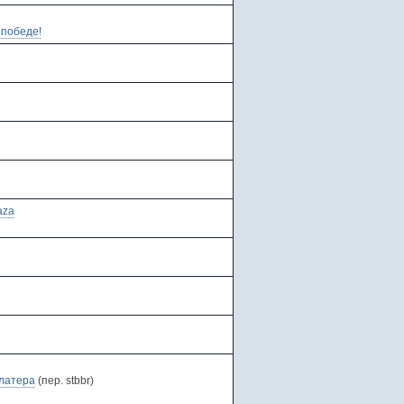
 победе!
aza
латера
(пер. stbbr)