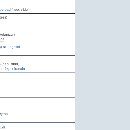
kleroad
(пер. stbbr)
ores)
xelanizul)
dos
 от Legislat
s
(пер. stbbr)
гайд от Icerain
йдера
erus