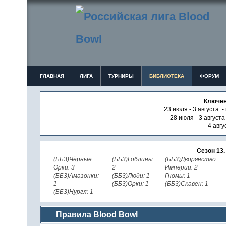
ГЛАВНАЯ
ЛИГА
ТУРНИРЫ
БИБЛИОТЕКА
ФОРУМ
Ключев
23 июля - 3 августа -
28 июля - 3 август
4 авгу
Сезон 13
(ББ3)Чёрные
(ББ3)Гоблины:
(ББ3)Дворянство
Орки: 3
2
Империи: 2
(ББ3)Амазонки:
(ББ3)Люди: 1
Гномы: 1
1
(ББ3)Орки: 1
(ББ3)Скавен: 1
(ББ3)Нургл: 1
Правила Blood Bowl