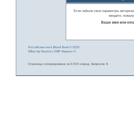
Если забыли свои параметры авторизац
введите, пожалу
Ваше имя или emai
Российская лига Blood Bowl © 2026
Dilber
by
Harzem
|
SMF Hispano ©
Страница сгенерирована за 0.615 секунд. Запросов: 9.