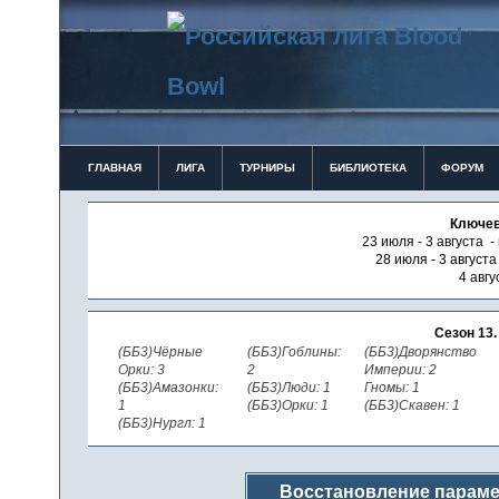
ГЛАВНАЯ
ЛИГА
ТУРНИРЫ
БИБЛИОТЕКА
ФОРУМ
Ключев
23 июля - 3 августа -
28 июля - 3 август
4 авгу
Сезон 13
(ББ3)Чёрные
(ББ3)Гоблины:
(ББ3)Дворянство
Орки: 3
2
Империи: 2
(ББ3)Амазонки:
(ББ3)Люди: 1
Гномы: 1
1
(ББ3)Орки: 1
(ББ3)Скавен: 1
(ББ3)Нургл: 1
Восстановление параме