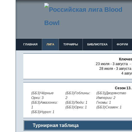
ГЛАВНАЯ
ЛИГА
ТУРНИРЫ
БИБЛИОТЕКА
ФОРУМ
Ключев
23 июля - 3 августа -
28 июля - 3 август
4 авгу
Сезон 13
(ББ3)Чёрные
(ББ3)Гоблины:
(ББ3)Дворянство
Орки: 3
2
Империи: 2
(ББ3)Амазонки:
(ББ3)Люди: 1
Гномы: 1
1
(ББ3)Орки: 1
(ББ3)Скавен: 1
(ББ3)Нургл: 1
Турнирная таблица