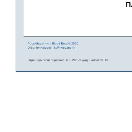
П
Российская лига Blood Bowl © 2026
Dilber
by
Harzem
|
SMF Hispano ©
Страница сгенерирована за 0.206 секунд. Запросов: 10.