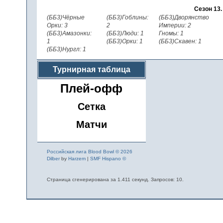
Сезон 13
(ББ3)Чёрные
(ББ3)Гоблины:
(ББ3)Дворянство
Орки: 3
2
Империи: 2
(ББ3)Амазонки:
(ББ3)Люди: 1
Гномы: 1
1
(ББ3)Орки: 1
(ББ3)Скавен: 1
(ББ3)Нургл: 1
Турнирная таблица
Плей-офф
Сетка
Матчи
Российская лига Blood Bowl © 2026
Dilber
by
Harzem
|
SMF Hispano ©
Страница сгенерирована за 1.411 секунд. Запросов: 10.