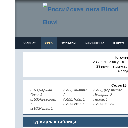
ГЛАВНАЯ
ЛИГА
ТУРНИРЫ
БИБЛИОТЕКА
ФОРУМ
Ключев
23 июля - 3 августа -
28 июля - 3 август
4 авгу
Сезон 13
(ББ3)Чёрные
(ББ3)Гоблины:
(ББ3)Дворянство
Орки: 3
2
Империи: 2
(ББ3)Амазонки:
(ББ3)Люди: 1
Гномы: 1
1
(ББ3)Орки: 1
(ББ3)Скавен: 1
(ББ3)Нургл: 1
Турнирная таблица