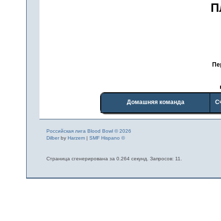
П
Пе
Домашняя команда
С
Российская лига Blood Bowl © 2026
Dilber
by
Harzem
|
SMF Hispano ©
Страница сгенерирована за 0.264 секунд. Запросов: 11.