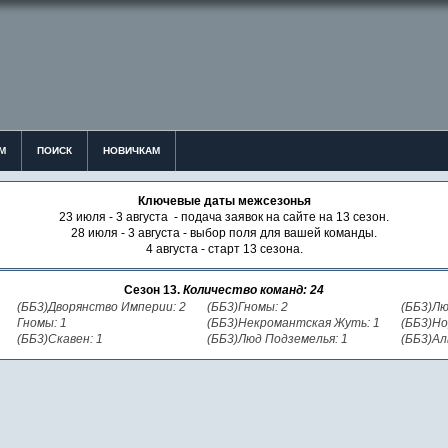
М
ПОИСК
НОВИЧКАМ
Ключевые даты межсезонья
23 июля - 3 августа - подача заявок на сайте на 13 сезон.
28 июля - 3 августа - выбор поля для вашей команды.
4 августа - старт 13 сезона.
Сезон 13.
Количество команд: 24
(ББ3)Дворянство Империи: 2
(ББ3)Гномы: 2
(ББ3)Лю
Гномы: 1
(ББ3)Некромантская Жуть: 1
(ББ3)Но
(ББ3)Скавен: 1
(ББ3)Люд Подземелья: 1
(ББ3)Ал