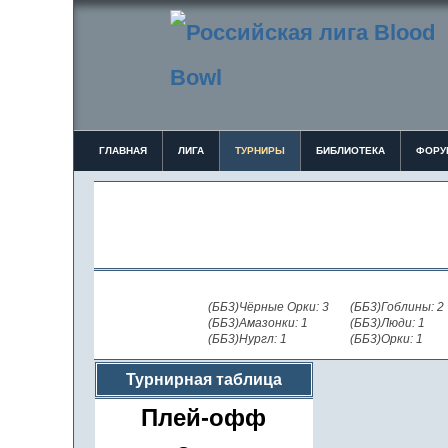
ГЛАВНАЯ
ЛИГА
ТУРНИРЫ
БИБЛИОТЕКА
ФОРУ
(ББ3)Чёрные Орки: 3
(ББ3)Гоблины: 2
(ББ3)Амазонки: 1
(ББ3)Люди: 1
(ББ3)Нургл: 1
(ББ3)Орки: 1
Турнирная таблица
Плей-офф