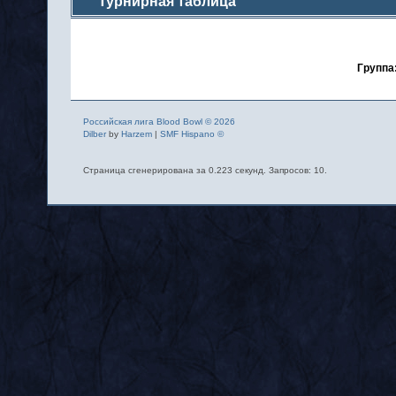
Турнирная таблица
Группа
Российская лига Blood Bowl © 2026
Dilber
by
Harzem
|
SMF Hispano ©
Страница сгенерирована за 0.223 секунд. Запросов: 10.