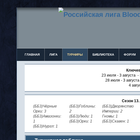
ГЛАВНАЯ
ЛИГА
ТУРНИРЫ
БИБЛИОТЕКА
ФОРУМ
Ключев
23 июля - 3 августа -
28 июля - 3 август
4 авгу
Сезон 13
(ББ3)Чёрные
(ББ3)Гоблины:
(ББ3)Дворянство
Орки: 3
2
Империи: 2
(ББ3)Амазонки:
(ББ3)Люди: 1
Гномы: 1
1
(ББ3)Орки: 1
(ББ3)Скавен: 1
(ББ3)Нургл: 1