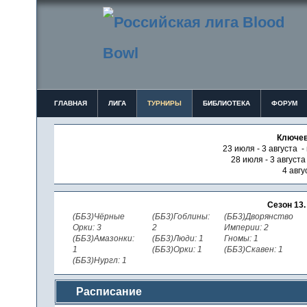
ГЛАВНАЯ
ЛИГА
ТУРНИРЫ
БИБЛИОТЕКА
ФОРУМ
Ключев
23 июля - 3 августа -
28 июля - 3 август
4 авгу
Сезон 13
(ББ3)Чёрные
(ББ3)Гоблины:
(ББ3)Дворянство
Орки: 3
2
Империи: 2
(ББ3)Амазонки:
(ББ3)Люди: 1
Гномы: 1
1
(ББ3)Орки: 1
(ББ3)Скавен: 1
(ББ3)Нургл: 1
Расписание