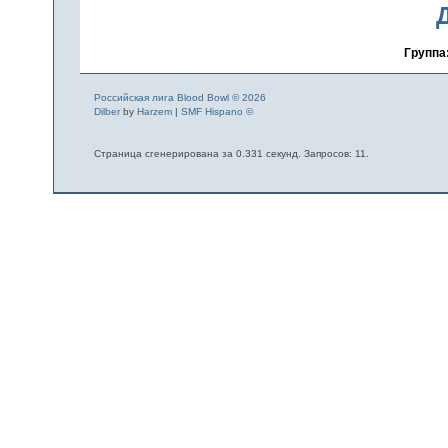
Группа
Российская лига Blood Bowl © 2026
Dilber
by
Harzem
|
SMF Hispano ©
Страница сгенерирована за 0.331 секунд. Запросов: 11.