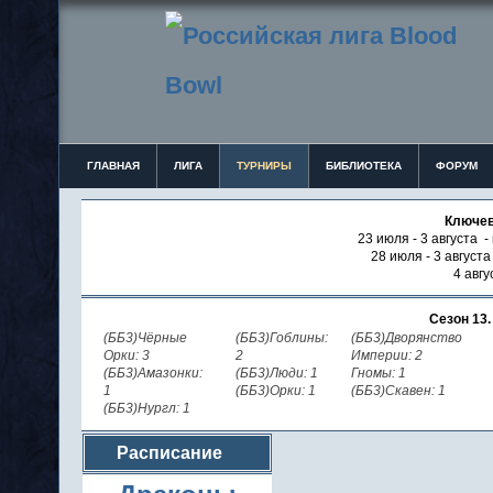
ГЛАВНАЯ
ЛИГА
ТУРНИРЫ
БИБЛИОТЕКА
ФОРУМ
Ключев
23 июля - 3 августа -
28 июля - 3 август
4 авгу
Сезон 13
(ББ3)Чёрные
(ББ3)Гоблины:
(ББ3)Дворянство
Орки: 3
2
Империи: 2
(ББ3)Амазонки:
(ББ3)Люди: 1
Гномы: 1
1
(ББ3)Орки: 1
(ББ3)Скавен: 1
(ББ3)Нургл: 1
Расписание