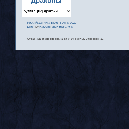
Драконы
Группа:
Российская лига Blood Bowl © 2026
Dilber
by
Harzem
|
SMF Hispano ©
Страница сгенерирована за 0.36 секунд. Запросов: 11.