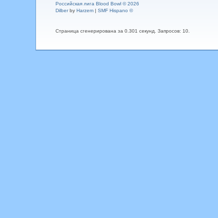
Российская лига Blood Bowl © 2026
Dilber
by
Harzem
|
SMF Hispano ©
Страница сгенерирована за 0.301 секунд. Запросов: 10.