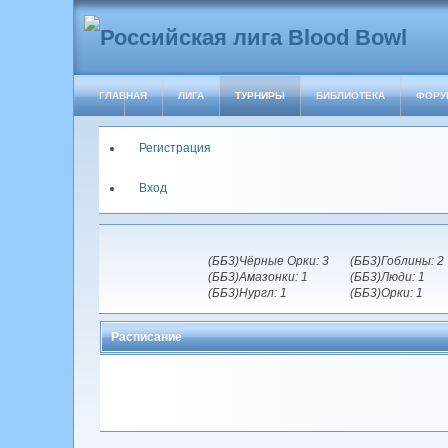
ГЛАВНАЯ
ЛИГА
ТУРНИРЫ
БИБЛИОТЕКА
ФОРУ
Регистрация
Вход
(ББ3)Чёрные Орки: 3
(ББ3)Гоблины: 2
(ББ3)Амазонки: 1
(ББ3)Люди: 1
(ББ3)Нургл: 1
(ББ3)Орки: 1
Расписание