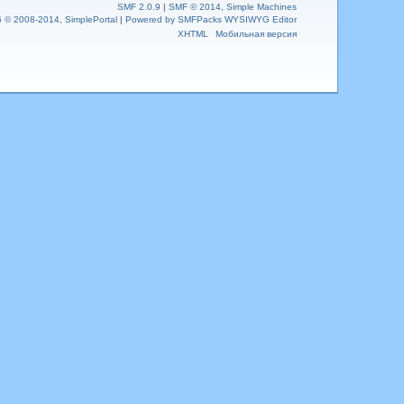
SMF 2.0.9
|
SMF © 2014
,
Simple Machines
6 © 2008-2014, SimplePortal
|
Powered by SMFPacks WYSIWYG Editor
XHTML
Мобильная версия