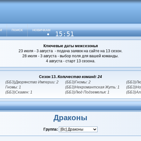
М
ПОИСК
НОВИЧКАМ
15:51
Ключевые даты межсезонья
23 июля - 3 августа - подача заявок на сайте на 13 сезон.
28 июля - 3 августа - выбор поля для вашей команды.
4 августа - старт 13 сезона.
Сезон 13.
Количество команд: 24
(ББ3)Дворянство Империи: 2
(ББ3)Гномы: 2
(ББ3)Лю
Гномы: 1
(ББ3)Некромантская Жуть: 1
(ББ3)Но
(ББ3)Скавен: 1
(ББ3)Люд Подземелья: 1
(ББ3)Ал
Драконы
Группа: