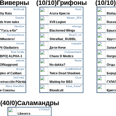
0)Виверны
(10/10)Грифоны
(10/1
BoShurik
Rash
thy Rats
Агата Кристи
Bioha
Gratdor
Master_ZEN
ds from tales
XVII Legion
Russi
AlexGus
eferuga
"Гусь и Ко"
Blackened Wings
Брыс
Constantinous
BeasT_LV
hMasters!
Shtrafbat_RUBBL
Хруст
Icerain
nogogriz
Pit Gladiators
Дети Ночи
Запа
Bad Gorilla
Codywestwind
BPO] ALPHA-1
Chaos D Medics
Gorgo
artkosti
Nodal
OfNaggrund
No dakka?
Отцы 
Br1ght
KoMBINAToR
ples of Caliban
Twice Dead Shadows
Бород
hk47mk2
Cicuit
strucción Pútrida
Waiting for BB3
ГУЛА
Many Standfirm
Kasa_KasaT
е Соколы
Bloodcult
Кригс
(40/0)Саламандры
CTOKEP
Likeorcs