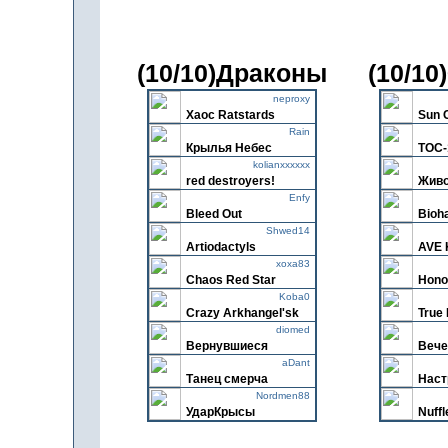
(10/10)Драконы
(10/1
neproxy
Xaoc Ratstards
Sun 
Rain
Крылья Небес
ТОС-
kolianxxxxxx
red destroyers!
Живо
Enfy
Bleed Out
Bioh
Shwed14
Artiodactyls
AVE 
xoxa83
Chaos Red Star
Hono
Koba0
Crazy Arkhangel'sk
True 
diomed
Вернувшиеся
Вече
aDant
Танец смерча
Hаст
Nordmen88
УдарКрысы
Nuffl