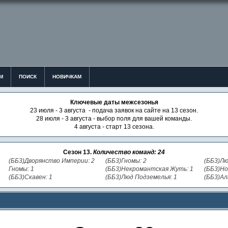
М
ПОИСК
НОВИЧКАМ
Ключевые даты межсезонья
23 июля - 3 августа - подача заявок на сайте на 13 сезон.
28 июля - 3 августа - выбор поля для вашей команды.
4 августа - старт 13 сезона.
Сезон 13.
Количество команд: 24
(ББ3)Дворянство Империи: 2
(ББ3)Гномы: 2
(ББ3)Лю
Гномы: 1
(ББ3)Некромантская Жуть: 1
(ББ3)Но
(ББ3)Скавен: 1
(ББ3)Люд Подземелья: 1
(ББ3)Ал