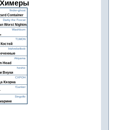
0)Химеры
finder-ghost
zard Container
Darky the Foxcat
an Worst Nightmares
Washburn
ь
T1MON
 Костей
Irishrebelbob
леченные
Akiyama
n Head
heshic
и Внуки
CXPOH
а Кхорна
f1anker
Г
Singollo
марине