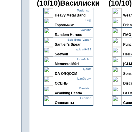
(10/10)Василиски
(10/1
Tordenson
Heavy Metal Band
Weal
Lil@
Торопыжки
Frien
Valentin
Random Heroes
ПАО 
Epic Bone Vagon
Santier's Spear
Punc
spider9473
Seewolf
Hell 
DoomADan
Memento M0ri
[CLM
Qoom
DA ORQOOM
Sons
IvanDobryi
ОСЕНЬ
Disci
Barristan
=Walking Dead=
La De
Funmod
Откопанты
Сини