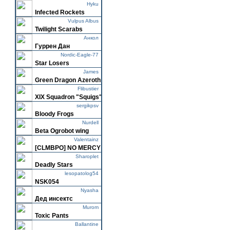
Hyku
Infected Rockets
Vulpus Albus
Twilight Scarabs
Анкол
Гуррен Дан
Nordic-Eagle-77
Star Losers
James
Green Dragon Azeroth
Flibustier
XIX Squadron "Squigs"
sergikpsv
Bloody Frogs
Nurdell
Beta Ogrobot wing
Valentainz
[CLMBPO] NO MERCY
Sharoplet
Deadly Stars
lesopatolog54
NSK054
Nyasha
Дед инсектс
Murom
Toxic Pants
Ballantine