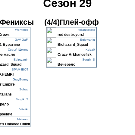
Сезон 29
0)Фениксы
(4/4)Плей-офф
Wenteros
kolianxxxxxx
Crows
red destroyers!
GAV-GaFi
Egiptyanin
1 Буратино
Biohazard_Squad
Серый Шмель
Koba0
е масло
Crazy Arkhangel'sk
Egiptyanin
Sergik_S
azard_Squad
Вечерело
SPAM-IBOT
KHEMRI
GrayBunny
r Empire
Sobac
Italians
Sergik_S
рело
Vitalikt
роение
Metanol
e's Unloved Children