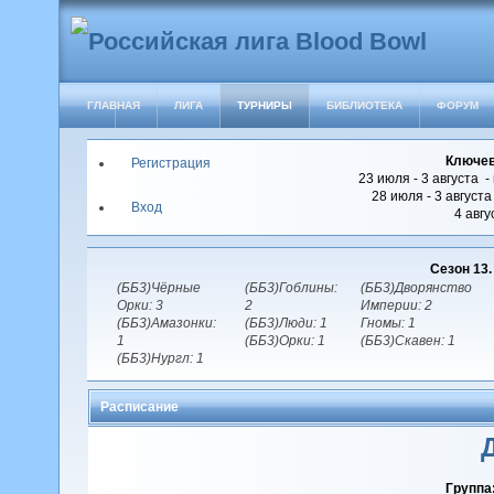
ГЛАВНАЯ
ЛИГА
ТУРНИРЫ
БИБЛИОТЕКА
ФОРУМ
Ключев
Регистрация
23 июля - 3 августа -
28 июля - 3 август
Вход
4 авгу
Сезон 13
(ББ3)Чёрные
(ББ3)Гоблины:
(ББ3)Дворянство
Орки: 3
2
Империи: 2
(ББ3)Амазонки:
(ББ3)Люди: 1
Гномы: 1
1
(ББ3)Орки: 1
(ББ3)Скавен: 1
(ББ3)Нургл: 1
Расписание
Группа