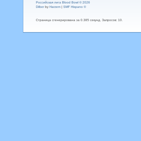
Российская лига Blood Bowl © 2026
Dilber
by
Harzem
|
SMF Hispano ©
Страница сгенерирована за 0.385 секунд. Запросов: 10.