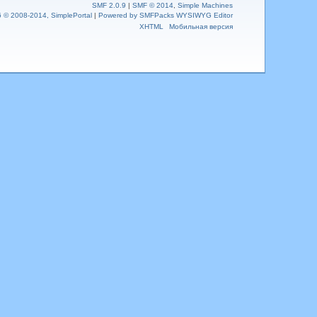
SMF 2.0.9
|
SMF © 2014
,
Simple Machines
6 © 2008-2014, SimplePortal
|
Powered by SMFPacks WYSIWYG Editor
XHTML
Мобильная версия