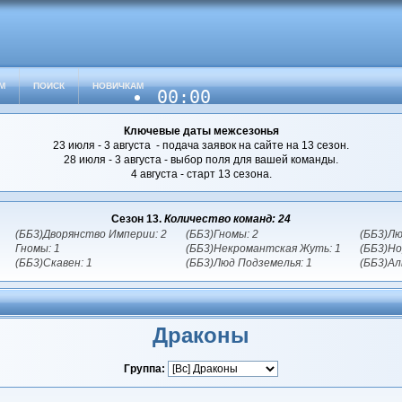
М
ПОИСК
НОВИЧКАМ
00:00
Ключевые даты межсезонья
23 июля - 3 августа - подача заявок на сайте на 13 сезон.
28 июля - 3 августа - выбор поля для вашей команды.
4 августа - старт 13 сезона.
Сезон 13.
Количество команд: 24
(ББ3)Дворянство Империи: 2
(ББ3)Гномы: 2
(ББ3)Лю
Гномы: 1
(ББ3)Некромантская Жуть: 1
(ББ3)Но
(ББ3)Скавен: 1
(ББ3)Люд Подземелья: 1
(ББ3)Ал
Драконы
Группа: