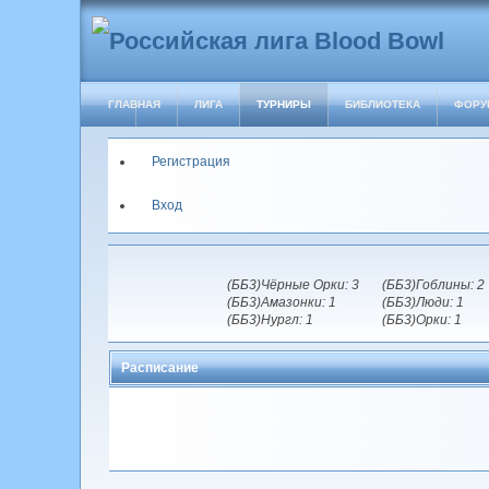
ГЛАВНАЯ
ЛИГА
ТУРНИРЫ
БИБЛИОТЕКА
ФОРУ
Регистрация
Вход
(ББ3)Чёрные Орки: 3
(ББ3)Гоблины: 2
(ББ3)Амазонки: 1
(ББ3)Люди: 1
(ББ3)Нургл: 1
(ББ3)Орки: 1
Расписание