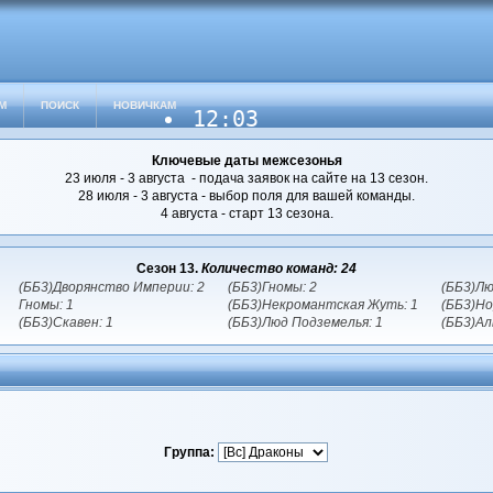
М
ПОИСК
НОВИЧКАМ
12:03
Ключевые даты межсезонья
23 июля - 3 августа - подача заявок на сайте на 13 сезон.
28 июля - 3 августа - выбор поля для вашей команды.
4 августа - старт 13 сезона.
Сезон 13.
Количество команд: 24
(ББ3)Дворянство Империи: 2
(ББ3)Гномы: 2
(ББ3)Лю
Гномы: 1
(ББ3)Некромантская Жуть: 1
(ББ3)Но
(ББ3)Скавен: 1
(ББ3)Люд Подземелья: 1
(ББ3)Ал
Группа: