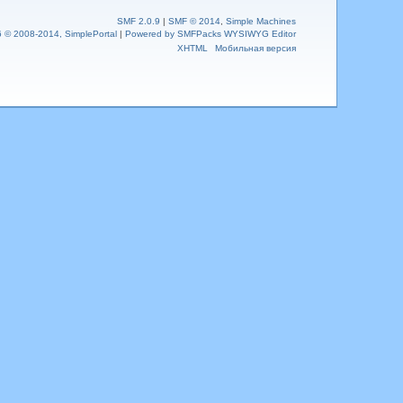
SMF 2.0.9
|
SMF © 2014
,
Simple Machines
6 © 2008-2014, SimplePortal
|
Powered by SMFPacks WYSIWYG Editor
XHTML
Мобильная версия