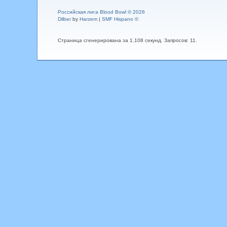
Российская лига Blood Bowl © 2026
Dilber
by
Harzem
|
SMF Hispano ©
Страница сгенерирована за 1.108 секунд. Запросов: 11.