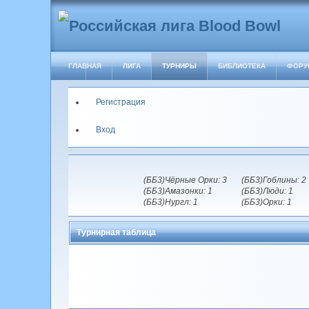
ГЛАВНАЯ
ЛИГА
ТУРНИРЫ
БИБЛИОТЕКА
ФОРУ
Регистрация
Вход
(ББ3)Чёрные Орки: 3
(ББ3)Гоблины: 2
(ББ3)Амазонки: 1
(ББ3)Люди: 1
(ББ3)Нургл: 1
(ББ3)Орки: 1
Турнирная таблица