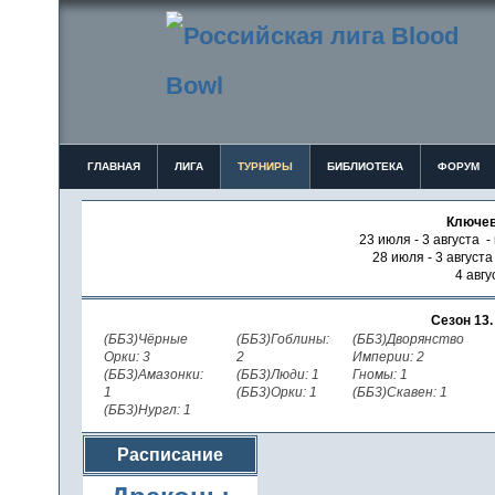
ГЛАВНАЯ
ЛИГА
ТУРНИРЫ
БИБЛИОТЕКА
ФОРУМ
Ключев
23 июля - 3 августа -
28 июля - 3 август
4 авгу
Сезон 13
(ББ3)Чёрные
(ББ3)Гоблины:
(ББ3)Дворянство
Орки: 3
2
Империи: 2
(ББ3)Амазонки:
(ББ3)Люди: 1
Гномы: 1
1
(ББ3)Орки: 1
(ББ3)Скавен: 1
(ББ3)Нургл: 1
Расписание