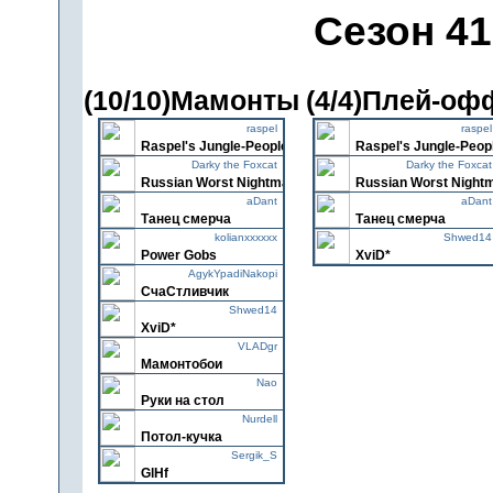
Сезон 41
(10/10)Мамонты
(4/4)Плей-оф
raspel
raspel
Raspel's Jungle-People
Raspel's Jungle-Peop
Darky the Foxcat
Darky the Foxcat
Russian Worst Nightmares
Russian Worst Night
aDant
aDant
Танец смерча
Танец смерча
kolianxxxxxx
Shwed14
Power Gobs
XviD*
AgykYpadiNakopi
СчаСтливчик
Shwed14
XviD*
VLADgr
Мамонтобои
Nao
Руки на стол
Nurdell
Потол-кучка
Sergik_S
GlHf