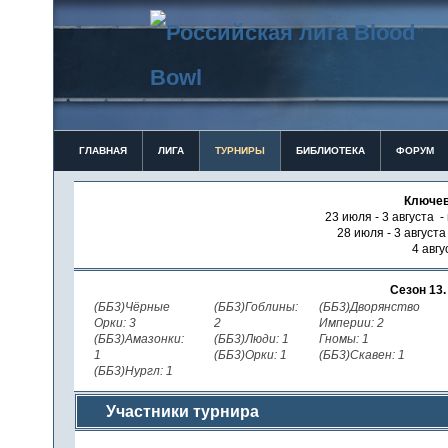
ГЛАВНАЯ
ЛИГА
ТУРНИРЫ
БИБЛИОТЕКА
ФОРУМ
Ключев
23 июля - 3 августа -
28 июля - 3 август
4 авгу
Сезон 13
(ББ3)Чёрные
(ББ3)Гоблины:
(ББ3)Дворянство
Орки: 3
2
Империи: 2
(ББ3)Амазонки:
(ББ3)Люди: 1
Гномы: 1
1
(ББ3)Орки: 1
(ББ3)Скавен: 1
(ББ3)Нургл: 1
Участники турнира