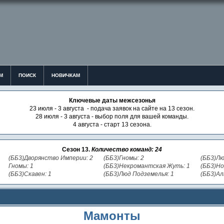
М
ПОИСК
НОВИЧКАМ
Ключевые даты межсезонья
23 июля - 3 августа - подача заявок на сайте на 13 сезон.
28 июля - 3 августа - выбор поля для вашей команды.
4 августа - старт 13 сезона.
Сезон 13.
Количество команд: 24
(ББ3)Дворянство Империи: 2
(ББ3)Гномы: 2
(ББ3)Лю
Гномы: 1
(ББ3)Некромантская Жуть: 1
(ББ3)Но
(ББ3)Скавен: 1
(ББ3)Люд Подземелья: 1
(ББ3)Ал
Мамонты