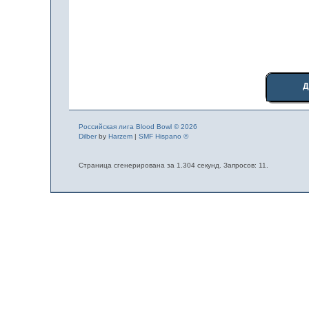
Д
Российская лига Blood Bowl © 2026
Dilber
by
Harzem
|
SMF Hispano ©
Страница сгенерирована за 1.304 секунд. Запросов: 11.