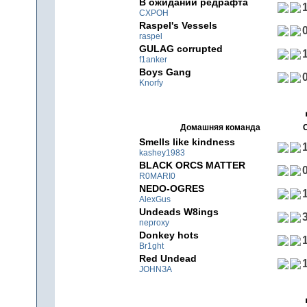
В ожидании редрафта
1
CXPOH
Raspel's Vessels
0
raspel
GULAG corrupted
1
f1anker
Boys Gang
0
Knorfy
Домашняя команда
Smells like kindness
1
kashey1983
BLACK ORCS MATTER
0
R0MARI0
NEDO-OGRES
1
AlexGus
Undeads W8ings
3
neproxy
Donkey hots
1
Br1ght
Red Undead
1
JOHNЗA