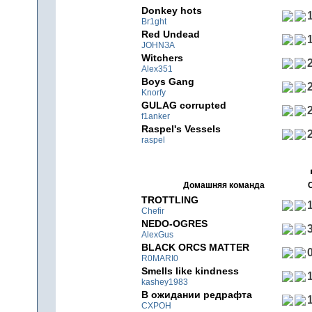
Donkey hots
1
Br1ght
Red Undead
1
JOHNЗA
Witchers
2
Alex351
Boys Gang
2
Knorfy
GULAG corrupted
2
f1anker
Raspel's Vessels
2
raspel
Домашняя команда
TROTTLING
1
Chefir
NEDO-OGRES
3
AlexGus
BLACK ORCS MATTER
0
R0MARI0
Smells like kindness
1
kashey1983
В ожидании редрафта
1
CXPOH