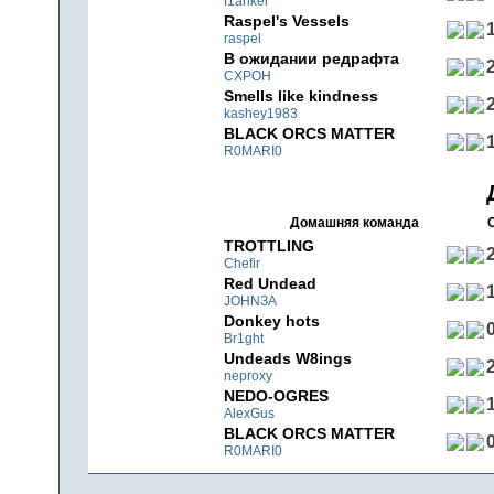
f1anker
Raspel's Vessels
1
raspel
В ожидании редрафта
2
CXPOH
Smells like kindness
2
kashey1983
BLACK ORCS MATTER
1
R0MARI0
Домашняя команда
TROTTLING
2
Chefir
Red Undead
1
JOHNЗA
Donkey hots
0
Br1ght
Undeads W8ings
2
neproxy
NEDO-OGRES
1
AlexGus
BLACK ORCS MATTER
0
R0MARI0