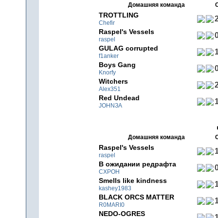
Домашняя команда
TROTTLING
2
Chefir
Raspel's Vessels
0
raspel
GULAG corrupted
1
f1anker
Boys Gang
0
Knorfy
Witchers
2
Alex351
Red Undead
1
JOHNЗA
Домашняя команда
Raspel's Vessels
1
raspel
В ожидании редрафта
0
CXPOH
Smells like kindness
1
kashey1983
BLACK ORCS MATTER
1
R0MARI0
NEDO-OGRES
1