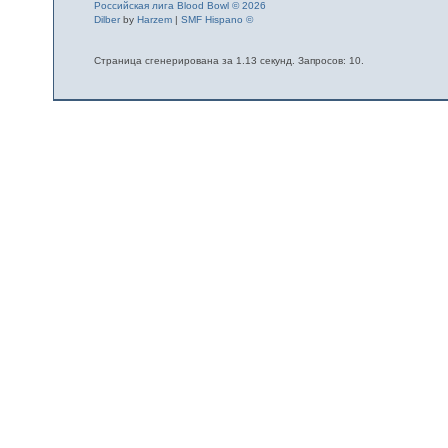
Российская лига Blood Bowl © 2026
Dilber
by
Harzem
|
SMF Hispano ©
Страница сгенерирована за 1.13 секунд. Запросов: 10.