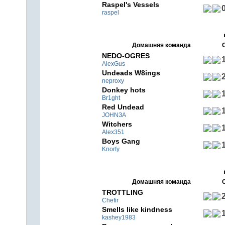
Raspel's Vessels
0
raspel
Домашняя команда
NEDO-OGRES
1
AlexGus
Undeads W8ings
2
neproxy
Donkey hots
1
Br1ght
Red Undead
1
JOHNЗA
Witchers
1
Alex351
Boys Gang
1
Knorfy
Домашняя команда
TROTTLING
2
Chefir
Smells like kindness
1
kashey1983