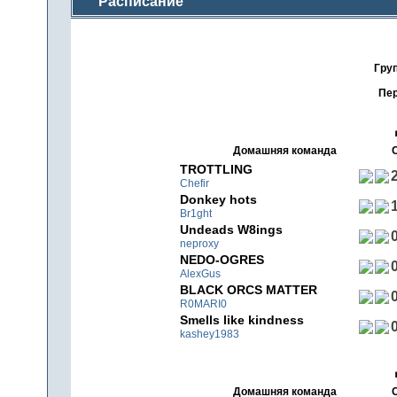
Расписание
Гру
Пер
Домашняя команда
TROTTLING
2
Chefir
Donkey hots
1
Br1ght
Undeads W8ings
0
neproxy
NEDO-OGRES
0
AlexGus
BLACK ORCS MATTER
0
R0MARI0
Smells like kindness
0
kashey1983
Домашняя команда