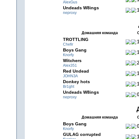
AlexGus
Undeads W8ings
1
neproxy
Домашняя команда
TROTTLING
1
Chefir
Boys Gang
1
Knorfy
Witchers
2
Alex351
Red Undead
1
JOHNЗA
Donkey hots
1
Br1ght
Undeads W8ings
0
neproxy
Домашняя команда
Boys Gang
0
Knorfy
GULAG corrupted
1