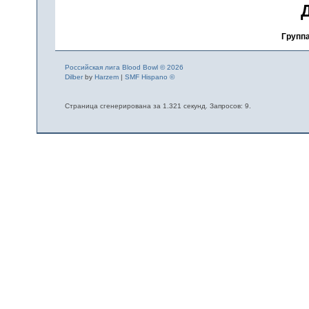
Группа
Российская лига Blood Bowl © 2026
Dilber
by
Harzem
|
SMF Hispano ©
Страница сгенерирована за 1.321 секунд. Запросов: 9.