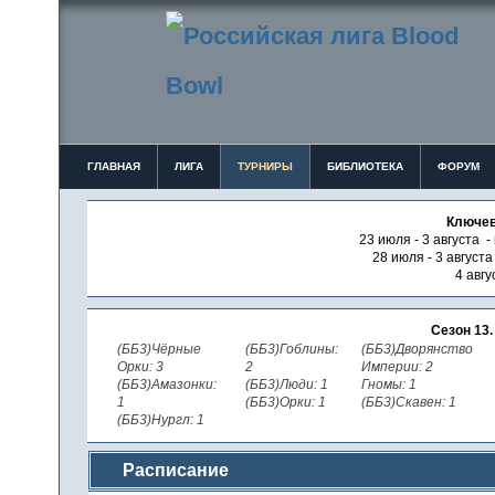
ГЛАВНАЯ
ЛИГА
ТУРНИРЫ
БИБЛИОТЕКА
ФОРУМ
Ключев
23 июля - 3 августа -
28 июля - 3 август
4 авгу
Сезон 13
(ББ3)Чёрные
(ББ3)Гоблины:
(ББ3)Дворянство
Орки: 3
2
Империи: 2
(ББ3)Амазонки:
(ББ3)Люди: 1
Гномы: 1
1
(ББ3)Орки: 1
(ББ3)Скавен: 1
(ББ3)Нургл: 1
Расписание