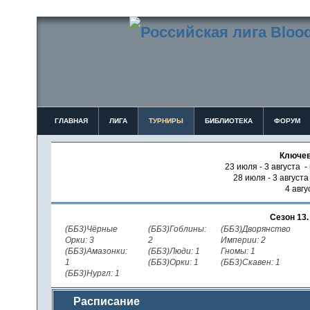
ГЛАВНАЯ
ЛИГА
ТУРНИРЫ
БИБЛИОТЕКА
ФОРУМ
Ключев
23 июля - 3 августа -
28 июля - 3 август
4 авгу
Сезон 13
(ББ3)Чёрные
(ББ3)Гоблины:
(ББ3)Дворянство
Орки: 3
2
Империи: 2
(ББ3)Амазонки:
(ББ3)Люди: 1
Гномы: 1
1
(ББ3)Орки: 1
(ББ3)Скавен: 1
(ББ3)Нургл: 1
Расписание