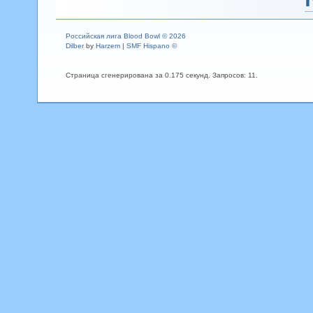
Российская лига Blood Bowl © 2026
Dilber
by
Harzem
|
SMF Hispano ©
Страница сгенерирована за 0.175 секунд. Запросов: 11.