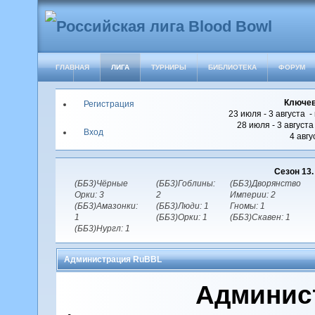
ГЛАВНАЯ
ЛИГА
ТУРНИРЫ
БИБЛИОТЕКА
ФОРУМ
Ключев
Регистрация
23 июля - 3 августа -
28 июля - 3 август
Вход
4 авгу
Сезон 13
(ББ3)Чёрные
(ББ3)Гоблины:
(ББ3)Дворянство
Орки: 3
2
Империи: 2
(ББ3)Амазонки:
(ББ3)Люди: 1
Гномы: 1
1
(ББ3)Орки: 1
(ББ3)Скавен: 1
(ББ3)Нургл: 1
Администрация RuBBL
Админис