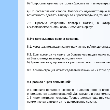
б) Попросить администраторов сбросить матч и переиграть
в) По согласованию сторон. Попросить администрацию пр
возможность сделать тачдаун без бросков кубиков, то это
7.2. Просьба сохранять повторы матчей, в кото
C:\Users\user\AppData\Local\BB3\Saved\Replays .
8. Не доигрывание сезона до конца
8.1. Команда, подавшая заявку на участие в Лиге, должна 
8.2. Если команда не является больше чем на два матча п
а) Эта команда навсегда покидает лигу.
б) Тренер вновь допускается к участию в лиге только посл
8.3. Администрация может сделать исключение из этого п
9. Правило “Трех повышений”
9.1. Правило применяется после не доигранного по вине 
определяется администрацией. Для каждого игрока команд
1-3 игрок покидает команду. Тренер должен удалить ук
применяются санкции за не доигрывание сезона.