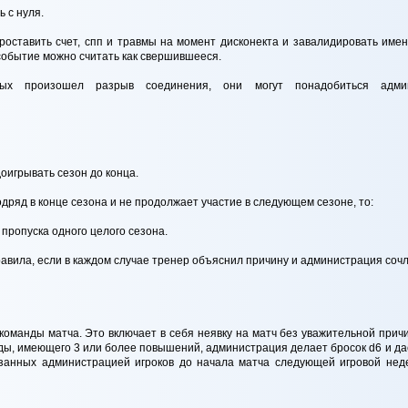
 с нуля.
оставить счет, спп и травмы на момент дисконекта и завалидировать имен
 событие можно считать как свершившееся.
рых произошел разрыв соединения, они могут понадобиться адм
доигрывать сезон до конца.
одряд в конце сезона и не продолжает участие в следующем сезоне, то:
е пропуска одного целого сезона.
равила, если в каждом случае тренер объяснил причину и администрация соч
команды матча. Это включает в себя неявку на матч без уважительной причи
ы, имеющего 3 или более повышений, администрация делает бросок d6 и дает
азанных администрацией игроков до начала матча следующей игровой нед