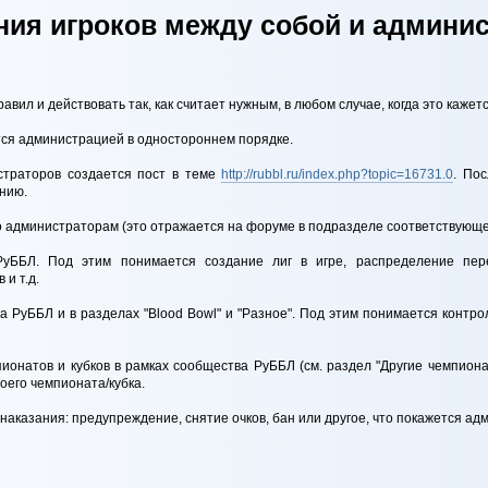
ия игроков между собой и админи
авил и действовать так, как считает нужным, в любом случае, когда это каже
ся администрацией в одностороннем порядке.
страторов создается пост в теме
http://rubbl.ru/index.php?topic=16731.0
. По
нию.
о администраторам (это отражается на форуме в подразделе соответствующе
РуББЛ. Под этим понимается создание лиг в игре, распределение пе
и т.д.
 РуББЛ и в разделах "Blood Bowl" и "Разное". Под этим понимается контрол
ионатов и кубков в рамках сообщества РуББЛ (см. раздел "Другие чемпион
воего чемпионата/кубка.
аказания: предупреждение, снятие очков, бан или другое, что покажется а