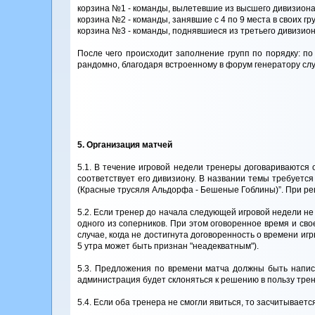
корзина №1 - команды, вылетевшие из высшего дивизиона
корзина №2 - команды, занявшие с 4 по 9 места в своих гр
корзина №3 - команды, поднявшиеся из третьего дивизион
После чего происходит заполнение групп по порядку: по
рандомно, благодаря встроенному в форум генератору сл
5. Организация матчей
5.1. В течение игровой недели тренеры договариваются 
соответствует его дивизиону. В названии темы требуется 
(Красные трусяля Альдорфа - Бешеные Гоблины)”. При ре
5.2. Если тренер до начала следующей игровой недели не
одного из соперников. При этом оговоренное время и св
случае, когда не достигнута договоренность о времени 
5 утра может быть признан "неадекватным").
5.3. Предложения по времени матча должны быть написа
администрация будет склоняться к решению в пользу тре
5.4. Если оба тренера не смогли явиться, то засчитывается