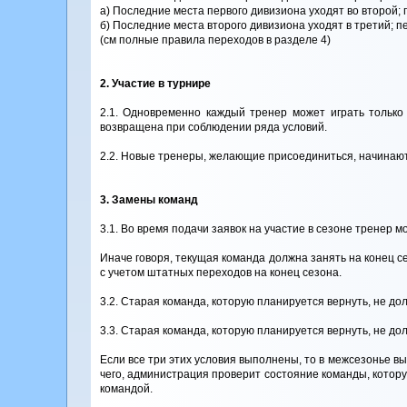
а) Последние места первого дивизиона уходят во второй; 
б) Последние места второго дивизиона уходят в третий; п
(см полные правила переходов в разделе 4)
2. Участие в турнире
2.1. Одновременно каждый тренер может играть только
возвращена при соблюдении ряда условий.
2.2. Новые тренеры, желающие присоединиться, начинают 
3. Замены команд
3.1. Во время подачи заявок на участие в сезоне тренер 
Иначе говоря, текущая команда должна занять на конец с
с учетом штатных переходов на конец сезона.
3.2. Старая команда, которую планируется вернуть, не до
3.3. Старая команда, которую планируется вернуть, не до
Если все три этих условия выполнены, то в межсезонье 
чего, администрация проверит состояние команды, котору
командой.