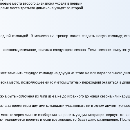
первые места второго дивизиона уходят в первый.
ервые места третьего дивизиона уходят во второй.
 одной командой. В межсезонье тренер может создать новую команду; ст
в низшем дивизионе, с начала следующего сезона. Если в сезоне присутствуе
может заменить текущую команду на другую из этого же или параллельного ди
езона место, позволяющее ей (с учетом штатных переходов) оказаться в диви
лжна быть исключена из лиги из-за не до игранного до конца сезона или нару
лжна за время игры другими командами участвовать ни в одном другом турнире
вы можете через личные сообщения запросить у администрации вернуть желае
ю планируется вернуть и если все хорошо, то будет дано разрешение. Посл