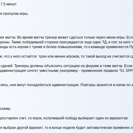
7,5 минут.
ся пропуски игры.
ия матча. Во время матча тренер может сдаться только через меню игры. Ес
оны. Также победившей стороне присуждается еще один ТД, и спп за него пр
анды есть игроки с тремя и более повышениями, то к команде применяется Пр
и, что у него остаётся трое или менее игроков, то такой выход не считается с
 сдачей. Тренеры должны объяснить ситуацию на форуме в теме матча. Если
администрация сочтет уместными (например - применения правила “51 SPP”,
ались, они могут понадобиться администрации. Повторы хранятся в папке по ад
схема:
проставлен счет, то игрок, получивший победу выбирает один из вариантов:
е выбран другой вариант, то в конце недели будет автоматически применен э