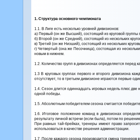
1. Структура основного чемпионата
1.1. В Лиге есть несколько уровней дивизионов:
а) Первый (он же Высший), состоящий из круговой группы 
б) Второй (он же Средний), состоящий из нескольких круго
в) Третий (он же Низший), состоящий из нескольких кругов
г) Четвертый (она же Песочница), состоящая из нескольк
новым в нижнем.
1.2. Количество групп в дивизионах определяется перед 
1.3 В круговых группах первого и второго дивизиона ка
отсутствует, то в третьем дивизионе играются первые оди
1.4. Сезон длится одиннадцать игровых недель плюс две 
одной победы.
1.5. Абсолютным победителем сезона считается победит
1.6. Итоговое положение команд в дивизионах определя
результату личной встречи (если была), потом по решени
При равных тай-брейках, тренеры имеют право запросить
использоваться в качестве решения администрации.
1.7. После каждого сезона производится смена тренеров в