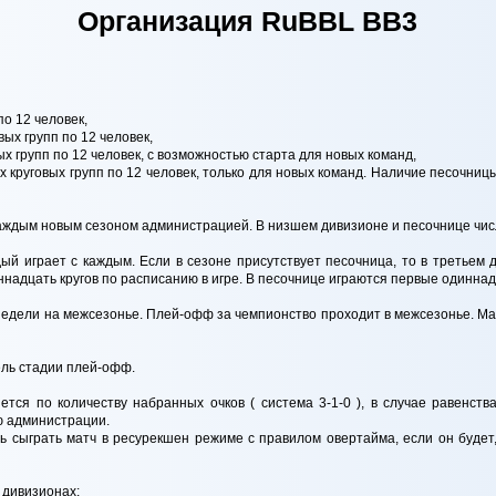
Организация RuBBL BB3
по 12 человек,
вых групп по 12 человек,
ых групп по 12 человек, с возможностью старта для новых команд,
их круговых групп по 12 человек, только для новых команд. Наличие песочн
каждым новым сезоном администрацией. В низшем дивизионе и песочнице чис
ждый играет с каждым. Если в сезоне присутствует песочница, то в третьем
ннадцать кругов по расписанию в игре. В песочнице играются первые одиннадц
недели на межсезонье. Плей-офф за чемпионство проходит в межсезонье. Матч
ель стадии плей-офф.
ется по количеству набранных очков ( система 3-1-0 ), в случае равенст
ю администрации.
 сыграть матч в ресурекшен режиме с правилом овертайма, если он будет, 
 дивизионах: