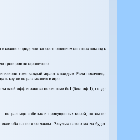
ицы в сезоне определяется соотношением опытных команд к
ло тренеров не ограничено.
 дивизионе тоже каждый играет с каждым. Если песочница
ать кругов по расписанию в игре.
и плей-офф играются по системе бо1 (бест оф 1), т.е. до
ва - по разнице забитых и пропущенных мячей, потом по
если оба на него согласны. Результат этого матча будет