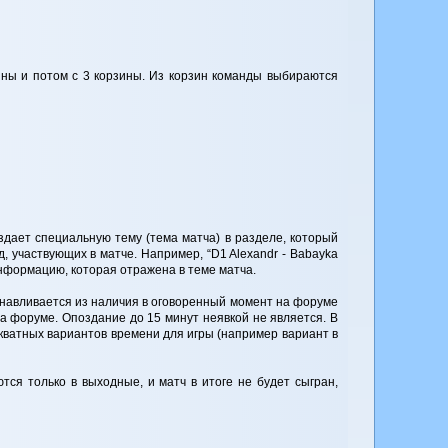
зины и потом с 3 корзины. Из корзин команды выбираются
здает специальную тему (тема матча) в разделе, который
д, участвующих в матче. Например, “D1 Alexandr - Babayka
нформацию, которая отражена в теме матча.
танавливается из наличия в оговоренный момент на форуме
а форуме. Опоздание до 15 минут неявкой не является. В
кватных вариантов времени для игры (например вариант в
ся только в выходные, и матч в итоге не будет сыгран,