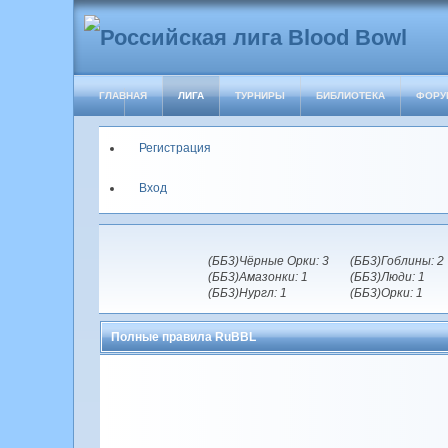
ГЛАВНАЯ
ЛИГА
ТУРНИРЫ
БИБЛИОТЕКА
ФОРУ
Регистрация
Вход
(ББ3)Чёрные Орки: 3
(ББ3)Гоблины: 2
(ББ3)Амазонки: 1
(ББ3)Люди: 1
(ББ3)Нургл: 1
(ББ3)Орки: 1
Полные правила RuBBL