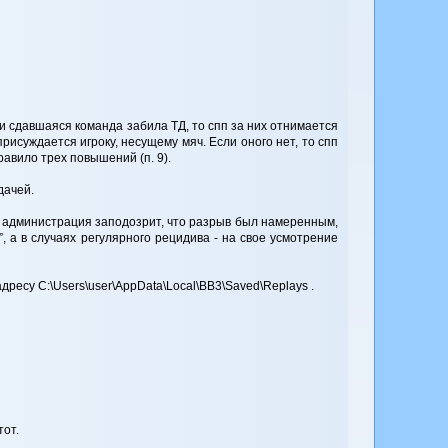
ли сдавшаяся команда забила ТД, то спп за них отнимается
исуждается игроку, несущему мяч. Если оного нет, то спп
авило трех повышений (п. 9).
дачей.
 администрация заподозрит, что разрыв был намеренным,
 а в случаях регулярного рецидива - на свое усмотрение
ресу C:\Users\user\AppData\Local\BB3\Saved\Replays .
тот.