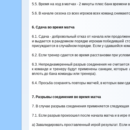
5.5. Время на ход в матчах - 2 минуты плюс банк времени в 
5.6. В начале сезона со всех игроков всех команд снимают
6. Сдача во время матча
6.1. Сдача - добровольный отказ от начала или продолжен
и выдается в рандомном порядке игрокам победившей стор
присуждается в случайном порядке. Если у сдавшейся ком
6.2. Если тренер сдается во время расстановки при услови
6.3. Непреднамеренный разрыв соединения не считается
к команде и тренеру будут применены санкции, которые 
вплоть до бана команды или тренера).
6.4. Просьба сохранять повторы матчей, в которых вам сд
7. Разрывы соединения во время матча
7. В случае разрыва соединения применяется следующая 
7.1. Если разрыв произошел после начала матча и в игре 
а) Завалидировать проставленный игрой результат. Если н