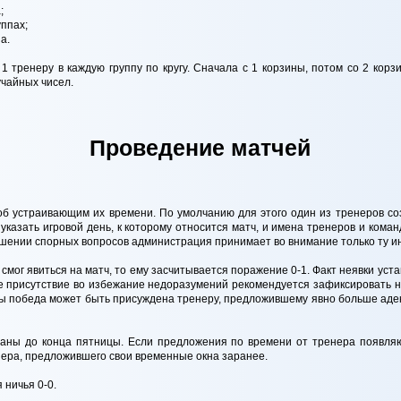
;
уппах;
а.
 1 тренеру в каждую группу по кругу. Сначала с 1 корзины, потом со 2 кор
учайных чисел.
Проведение матчей
об устраивающим их времени. По умолчанию для этого один из тренеров со
указать игровой день, к которому относится матч, и имена тренеров и коман
шении спорных вопросов администрация принимает во внимание только ту и
 смог явиться на матч, то ему засчитывается поражение 0-1. Факт неявки ус
ое присутствие во избежание недоразумений рекомендуется зафиксировать н
игры победа может быть присуждена тренеру, предложившему явно больше аде
ны до конца пятницы. Если предложения по времени от тренера появляют
нера, предложившего свои временные окна заранее.
 ничья 0-0.