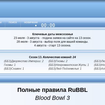
М
ПОИСК
НОВИЧКАМ
00:00
Ключевые даты межсезонья
23 июля - 3 августа - подача заявок на сайте на 13 сезон.
28 июля - 3 августа - выбор поля для вашей команды.
4 августа - старт 13 сезона.
Сезон 13.
Количество команд: 24
(ББ3)Дворянство Империи: 2
(ББ3)Гномы: 2
(ББ3)Лю
Гномы: 1
(ББ3)Некромантская Жуть: 1
(ББ3)Но
(ББ3)Скавен: 1
(ББ3)Люд Подземелья: 1
(ББ3)Ал
Полные правила RuBBL
Blood Bowl 3