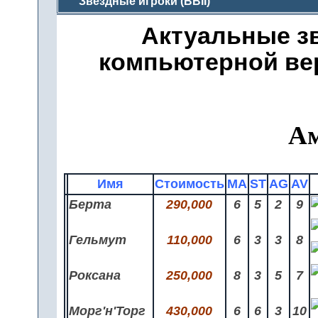
Звездные игроки (BBII)
Актуальные з
компьютерной вер
Ам
Имя
Стоимость
MA
ST
AG
AV
Берта
290,000
6
5
2
9
Гельмут
110,000
6
3
3
8
Роксана
250,000
8
3
5
7
Морг'н'Торг
430,000
6
6
3
10