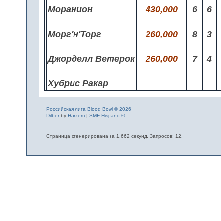
Моранион
430,000
6
6
Морг'н'Торг
260,000
8
3
Джорделл Ветерок
260,000
7
4
Хубрис Ракар
Российская лига Blood Bowl © 2026
Dilber
by
Harzem
|
SMF Hispano ©
Страница сгенерирована за 1.662 секунд. Запросов: 12.