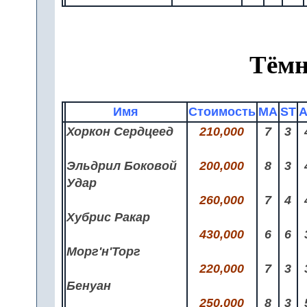
Тёмн
Имя
Стоимость
MA
ST
Хоркон Сердцеед
210,000
7
3
Эльдрил Боковой
200,000
8
3
Удар
260,000
7
4
Хубрис Ракар
430,000
6
6
Морг'н'Торг
220,000
7
3
Бенуан
250,000
8
3