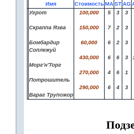
Имя
Стоимость
MA
ST
AG
Угрот
100,000
5
3
3
Скраппа Язва
150,000
7
2
3
Бомбардир
60,000
6
2
3
Соплежуй
430,000
6
6
3
Морг'н'Торг
270,000
4
6
1
Потрошитель
290,000
6
4
3
Вараг Трупожор
Подз