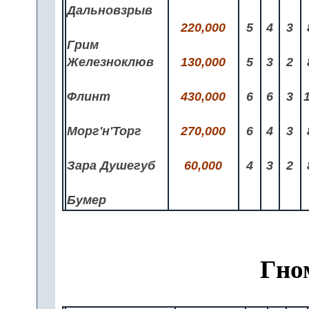
Дальновзрыв
220,000
5
4
3
Грим
Железноклюв
130,000
5
3
2
Флинт
430,000
6
6
3
Морг'н'Торг
270,000
6
4
3
Зара Душегуб
60,000
4
3
2
Бумер
Гно