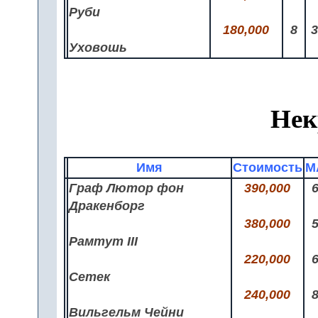
Руби
180,000
8
Уховошь
Нек
Имя
Стоимость
M
Граф Лютор фон
390,000
Дракенборг
380,000
Рамтут III
220,000
Сетек
240,000
Вильгельм Чейни