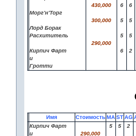
430,000
6
6
Морг'н'Торг
300,000
5
5
Лорд Борак
Расхититель
5
5
290,000
Кирпич Фарт
6
2
и
Гротти
Имя
Стоимость
MA
ST
AG
Кирпич Фарт
5
5
2
и
290,000