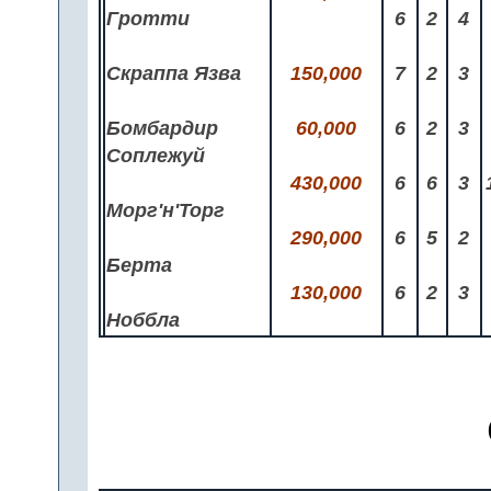
Гротти
6
2
4
Скраппа Язва
150,000
7
2
3
Бомбардир
60,000
6
2
3
Соплежуй
430,000
6
6
3
Морг'н'Торг
290,000
6
5
2
Берта
130,000
6
2
3
Ноббла