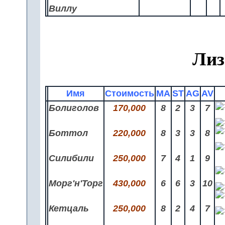
Виллу
Лиз
Имя
Стоимость
MA
ST
AG
AV
Болиголов
170,000
8
2
3
7
Боттол
220,000
8
3
3
8
Силибили
250,000
7
4
1
9
Морг'н'Торг
430,000
6
6
3
10
Кетцаль
250,000
8
2
4
7