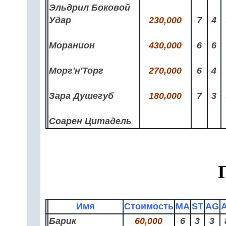
Эльдрил Боковой
Удар
230,000
7
4
Моранион
430,000
6
6
Морг'н'Торг
270,000
6
4
Зара Душегуб
180,000
7
3
Соарен Цитадель
Имя
Стоимость
MA
ST
AG
Барик
60,000
6
3
3