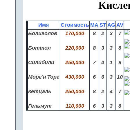
Кисле
Имя
Стоимость
MA
ST
AG
AV
Болиголов
170,000
8
2
3
7
Боттол
220,000
8
3
3
8
Силибили
250,000
7
4
1
9
Морг'н'Торг
430,000
6
6
3
10
Кетцаль
250,000
8
2
4
7
Гельмут
110,000
6
3
3
8