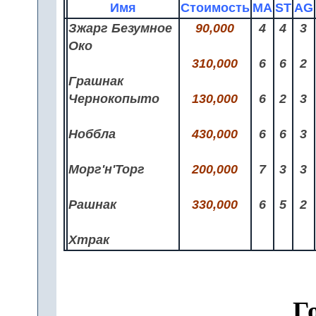
Имя
Стоимость
MA
ST
AG
Зжарг Безумное
90,000
4
4
3
Око
310,000
6
6
2
Грашнак
Чернокопыто
130,000
6
2
3
Ноббла
430,000
6
6
3
Морг'н'Торг
200,000
7
3
3
Рашнак
330,000
6
5
2
Хтрак
Г