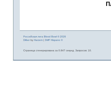
П
Российская лига Blood Bowl © 2026
Dilber
by
Harzem
|
SMF Hispano ©
Страница сгенерирована за 0.847 секунд. Запросов: 10.