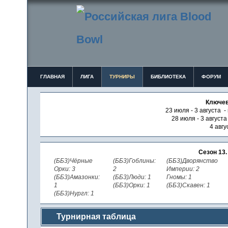
ГЛАВНАЯ
ЛИГА
ТУРНИРЫ
БИБЛИОТЕКА
ФОРУМ
Ключев
23 июля - 3 августа -
28 июля - 3 август
4 авгу
Сезон 13
(ББ3)Чёрные
(ББ3)Гоблины:
(ББ3)Дворянство
Орки: 3
2
Империи: 2
(ББ3)Амазонки:
(ББ3)Люди: 1
Гномы: 1
1
(ББ3)Орки: 1
(ББ3)Скавен: 1
(ББ3)Нургл: 1
Турнирная таблица