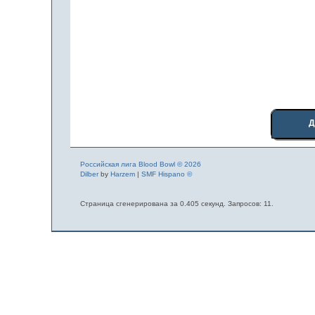
Д
Российская лига Blood Bowl © 2026
Dilber
by
Harzem
|
SMF Hispano ©
Страница сгенерирована за 0.405 секунд. Запросов: 11.