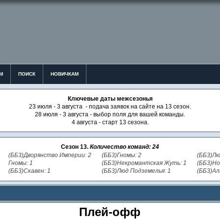
М
ПОИСК
НОВИЧКАМ
Ключевые даты межсезонья
23 июля - 3 августа - подача заявок на сайте на 13 сезон.
28 июля - 3 августа - выбор поля для вашей команды.
4 августа - старт 13 сезона.
Сезон 13.
Количество команд: 24
(ББ3)Дворянство Империи: 2
(ББ3)Гномы: 2
(ББ3)Лю
Гномы: 1
(ББ3)Некромантская Жуть: 1
(ББ3)Но
(ББ3)Скавен: 1
(ББ3)Люд Подземелья: 1
(ББ3)Ал
Плей-офф