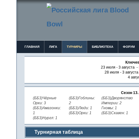
ГЛАВНАЯ
ЛИГА
ТУРНИРЫ
БИБЛИОТЕКА
ФОРУМ
Ключев
23 июля - 3 августа -
28 июля - 3 август
4 авгу
Сезон 13
(ББ3)Чёрные
(ББ3)Гоблины:
(ББ3)Дворянство
Орки: 3
2
Империи: 2
(ББ3)Амазонки:
(ББ3)Люди: 1
Гномы: 1
1
(ББ3)Орки: 1
(ББ3)Скавен: 1
(ББ3)Нургл: 1
Турнирная таблица