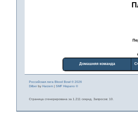
П
Пе
Домашняя команда
С
Российская лига Blood Bowl © 2026
Dilber
by
Harzem
|
SMF Hispano ©
Страница сгенерирована за 1.211 секунд. Запросов: 10.