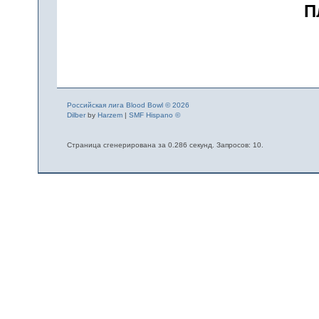
П
Российская лига Blood Bowl © 2026
Dilber
by
Harzem
|
SMF Hispano ©
Страница сгенерирована за 0.286 секунд. Запросов: 10.