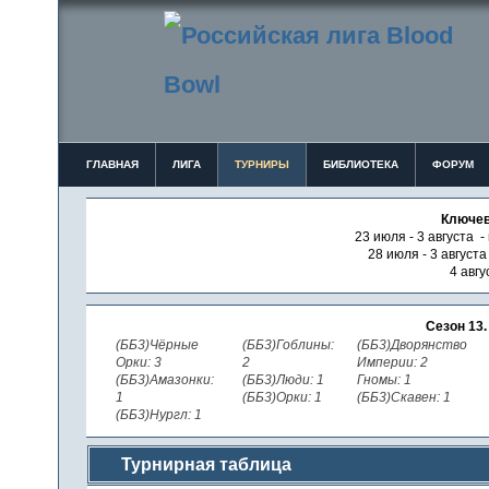
ГЛАВНАЯ
ЛИГА
ТУРНИРЫ
БИБЛИОТЕКА
ФОРУМ
Ключев
23 июля - 3 августа -
28 июля - 3 август
4 авгу
Сезон 13
(ББ3)Чёрные
(ББ3)Гоблины:
(ББ3)Дворянство
Орки: 3
2
Империи: 2
(ББ3)Амазонки:
(ББ3)Люди: 1
Гномы: 1
1
(ББ3)Орки: 1
(ББ3)Скавен: 1
(ББ3)Нургл: 1
Турнирная таблица