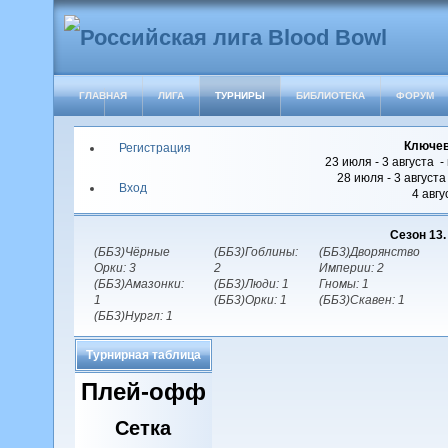
ГЛАВНАЯ
ЛИГА
ТУРНИРЫ
БИБЛИОТЕКА
ФОРУМ
Ключев
Регистрация
23 июля - 3 августа -
28 июля - 3 август
Вход
4 авгу
Сезон 13
(ББ3)Чёрные
(ББ3)Гоблины:
(ББ3)Дворянство
Орки: 3
2
Империи: 2
(ББ3)Амазонки:
(ББ3)Люди: 1
Гномы: 1
1
(ББ3)Орки: 1
(ББ3)Скавен: 1
(ББ3)Нургл: 1
Турнирная таблица
Плей-офф
Сетка