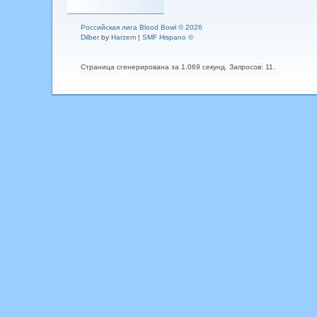
Российская лига Blood Bowl © 2026
Dilber
by
Harzem
|
SMF Hispano ©
Страница сгенерирована за 1.069 секунд. Запросов: 11.