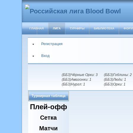
ГЛАВНАЯ
ЛИГА
ТУРНИРЫ
БИБЛИОТЕКА
ФОРУ
Регистрация
Вход
(ББ3)Чёрные Орки: 3
(ББ3)Гоблины: 2
(ББ3)Амазонки: 1
(ББ3)Люди: 1
(ББ3)Нургл: 1
(ББ3)Орки: 1
Турнирная таблица
Плей-офф
Сетка
Матчи