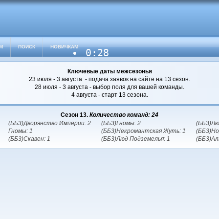
М
ПОИСК
НОВИЧКАМ
0:28
Ключевые даты межсезонья
23 июля - 3 августа - подача заявок на сайте на 13 сезон.
28 июля - 3 августа - выбор поля для вашей команды.
4 августа - старт 13 сезона.
Сезон 13.
Количество команд: 24
(ББ3)Дворянство Империи: 2
(ББ3)Гномы: 2
(ББ3)Лю
Гномы: 1
(ББ3)Некромантская Жуть: 1
(ББ3)Но
(ББ3)Скавен: 1
(ББ3)Люд Подземелья: 1
(ББ3)Ал