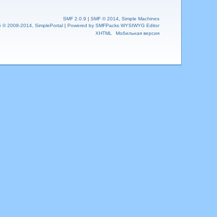
SMF 2.0.9
|
SMF © 2014
,
Simple Machines
6 © 2008-2014, SimplePortal
|
Powered by SMFPacks WYSIWYG Editor
XHTML
Мобильная версия