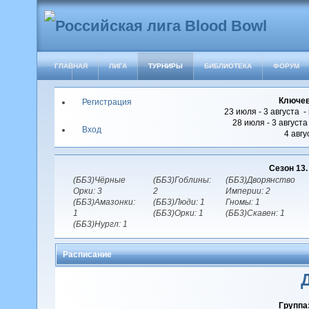
ГЛАВНАЯ
ЛИГА
ТУРНИРЫ
БИБЛИОТЕКА
ФОРУМ
Ключев
Регистрация
23 июля - 3 августа -
28 июля - 3 август
Вход
4 авгу
Сезон 13
(ББ3)Чёрные
(ББ3)Гоблины:
(ББ3)Дворянство
Орки: 3
2
Империи: 2
(ББ3)Амазонки:
(ББ3)Люди: 1
Гномы: 1
1
(ББ3)Орки: 1
(ББ3)Скавен: 1
(ББ3)Нургл: 1
Расписание
Группа