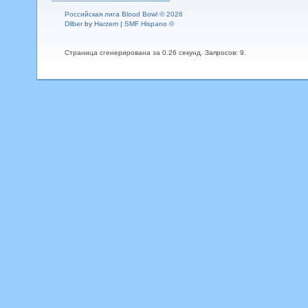
Российская лига Blood Bowl © 2026
Dilber
by
Harzem
|
SMF Hispano ©
Страница сгенерирована за 0.26 секунд. Запросов: 9.