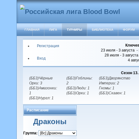
ГЛАВНАЯ
ЛИГА
ТУРНИРЫ
БИБЛИОТЕКА
ФОРУМ
Ключев
Регистрация
23 июля - 3 августа -
28 июля - 3 август
Вход
4 авгу
Сезон 13
(ББ3)Чёрные
(ББ3)Гоблины:
(ББ3)Дворянство
Орки: 3
2
Империи: 2
(ББ3)Амазонки:
(ББ3)Люди: 1
Гномы: 1
1
(ББ3)Орки: 1
(ББ3)Скавен: 1
(ББ3)Нургл: 1
Расписание
Драконы
Группа: