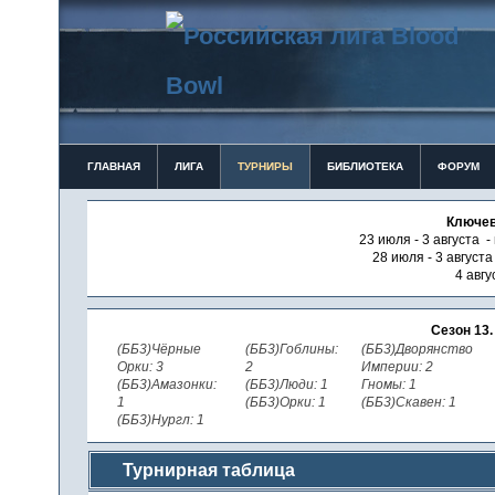
ГЛАВНАЯ
ЛИГА
ТУРНИРЫ
БИБЛИОТЕКА
ФОРУМ
Ключев
23 июля - 3 августа -
28 июля - 3 август
4 авгу
Сезон 13
(ББ3)Чёрные
(ББ3)Гоблины:
(ББ3)Дворянство
Орки: 3
2
Империи: 2
(ББ3)Амазонки:
(ББ3)Люди: 1
Гномы: 1
1
(ББ3)Орки: 1
(ББ3)Скавен: 1
(ББ3)Нургл: 1
Турнирная таблица