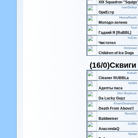
XIX Squadron "Squigs
IvanDobryi
ОркЕстр
HeavyDeath
Молодо-зелено
Trurl
Гадкий Я [RuBBL]
YoDJa
Чистотел
Antonavt
Children of Ice Dogs
VLADgr
(16/0)Сквиги
Зеленовые
Sarbelas
Пиво с Рыбкой
Koba0
Cleaner RUBBLa
Krabe
Precious Cinnamon B
VaNiH
Адепты паса
STRANNIK
КроксоЗавры
Don Boykone
Da Lucky Guyz
Honestvery
VL Bloody Tails
KharnDestroyed
Death From Above!!
maixijke
UnderworldBay
Ronin01
Baldweiser
LifeForAuir
Udmurt power
Coffiin
AnacondaQ
EL Duck
Танатофобия
Nodal