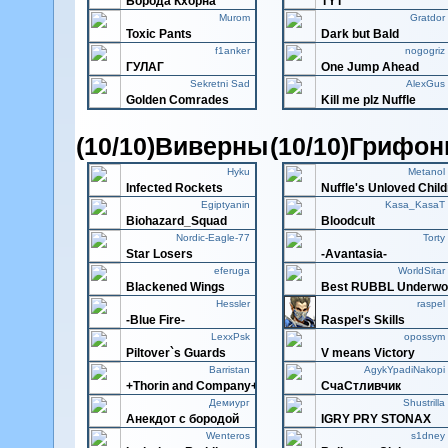
Борода Кхорна
TYT
Murom
Gratdor
Toxic Pants
Dark but Bald
f1anker
nogogriz
ГУЛАГ
One Jump Ahead
Sekretni Sad
AlexGus
Golden Comrades
Kill me plz Nuffle
(10/10)Виверны
(10/10)Грифо
Hyku
Metanol
Infected Rockets
Nuffle's Unloved Chil
Egiptyanin
Kasa_KasaT
Biohazard_Squad
Bloodcult
Nordic-Eagle-77
Torty
Star Losers
-Avantasia-
eferuga
WorldSitar
Blackened Wings
Best RUBBL Underwor
Hessler
raspel
-Blue Fire-
Raspel's Skills
LexxPsk
opossym
Piltover`s Guards
V means Victory
Barristan
AgykYpadiNakopi
+Thorin and Company+
СчаСтливчик
Демиург
Shustrilla
Aнeкдoт c бopoдoй
IGRY PRY STONAX
Wenteros
s1dney