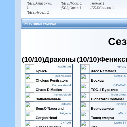
(ББ3)Амазонки:
(ББ3)Люди: 1
Гномы: 1
1
(ББ3)Орки: 1
(ББ3)Скавен: 1
(ББ3)Нургл: 1
Участники турнира
Сез
(10/10)Драконы
(10/10)Феник
Washburn
neproxy
Брысь
Xaoc Ratstards
kolianxxxxxx
Sergik_S
Cholops Penitrators
Восход
Codywestwind
GAV-GaFi
Chaos D Medics
ТОС-1 Буратино
Irishrebelbob
finder-ghost
Запалеченные
Biohazard Container
artkosti
diomed
SonsOfNaggrund
Вернувшиеся
Akiyama
aDant
Gorgon Head
Танец смерча
CXPOH
LiderTYT