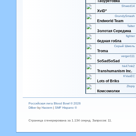
Табуретовка
Kipli9
Хуба Буберы
Shwed14
XviD*
Alex351
-Witchers-
GrundySmash
Endworld Team
betfairball
BeTFaiR
Talter
Зoлoтaя Ceрeдинa
black dunes
House of Air
fighter
бедная гобла
Valentin
Gloom Resort
Серый Шмель
Troma
Bullf_7D
Сыны Терпения
verger111
SoSadSoSad
GodWar
Последние
hk47mk2
Transhumanism Inc.
Sobac
Fictitilous Germans!
KVasEC
Lots of Briks
Zlopiy
Комсомолки
Российская лига Blood Bowl © 2026
Dilber
by
Harzem
|
SMF Hispano ©
Страница сгенерирована за 1.134 секунд. Запросов: 11.