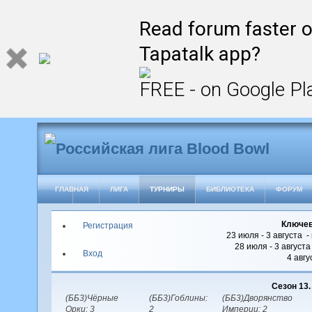
Read forum faster o
Tapatalk app?
FREE - on Google Pl
ГЛАВНАЯ
ЛИГА
ТУРНИРЫ
БИБЛИОТЕКА
ФОРУМ
Ключев
Регистрация
23 июля - 3 августа -
28 июля - 3 август
Вход
4 авгу
Сезон 13
(ББ3)Чёрные
(ББ3)Гоблины:
(ББ3)Дворянство
Орки: 3
2
Империи: 2