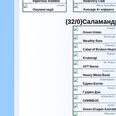
Inglorious Ratblins
Believery Club
Vitalikt
Many Standfirm
Ошукані надії
Average 4+ enjoyers
(32/0)Саламан
Icerain
Green Union
BoShurik
Wealthy Rats
Talissera
Cabal of Broken Heart
Babak
Krutorogi
Mr. Robot
AFT Norse
Tordenson
Heavy Metal Band
УрфинДжюс
Едрен-Батон
Анкол
Гуррен Дан
SPAM-IBOT
ОЛИМБОС
James
Green Dragon Azerot
Flibustier