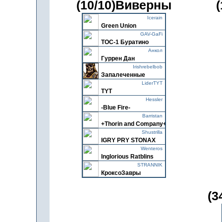
(10/10)Виверны
Icerain
Green Union
GAV-GaFi
ТОС-1 Буратино
Анкол
Гуррен Дан
Irishrebelbob
Запалеченные
LiderTYT
TYT
Hessler
-Blue Fire-
Barristan
+Thorin and Company+
Shustrilla
IGRY PRY STONAX
Wenteros
Inglorious Ratblins
STRANNIK
КроксоЗавры
(3