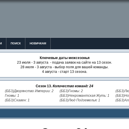
М
ПОИСК
НОВИЧКАМ
Ключевые даты межсезонья
23 июля - 3 августа - подача заявок на сайте на 13 сезон.
28 июля - 3 августа - выбор поля для вашей команды.
4 августа - старт 13 сезона.
Сезон 13.
Количество команд: 24
(ББ3)Дворянство Империи: 2
(ББ3)Гномы: 2
(ББ3)Лю
Гномы: 1
(ББ3)Некромантская Жуть: 1
(ББ3)Но
(ББ3)Скавен: 1
(ББ3)Люд Подземелья: 1
(ББ3)Ал