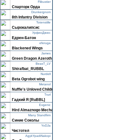
Flibustier
Спарторк Орда
Drunkergnom
8th Infantry Division
Totenstille
Сырокалипсис
УрфинДжюс
Едрен-Батон
eferuga
Blackened Wings
James
Green Dragon Azeroth
BeasT_LV
Shtrafbat_RUBBL
Nurdell
Beta Ogrobot wing
Metanol
Nuffle's Unloved Children
Trurl
Гадкий Я [RuBBL]
Evgenic
Hird Almaznogo Mecha
Many Standfirm
Синие Соколы
YoDJa
Чистотел
AgykYpadiNakopi