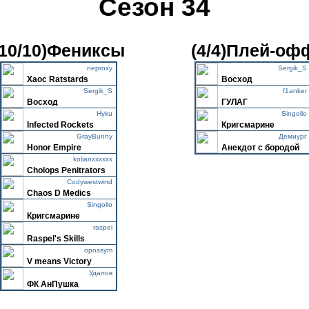
Сезон 34
(10/10)Фениксы
(4/4)Плей-оф
neproxy
Sergik_S
Xaoc Ratstards
Восход
Sergik_S
f1anker
Восход
ГУЛАГ
Hyku
Singollo
Infected Rockets
Кригсмарине
GrayBunny
Демиург
Honor Empire
Aнeкдoт c бopoдoй
kolianxxxxxx
Cholops Penitrators
Codywestwind
Chaos D Medics
Singollo
Кригсмарине
raspel
Raspel's Skills
opossym
V means Victory
Удалов
ФК АнПушка