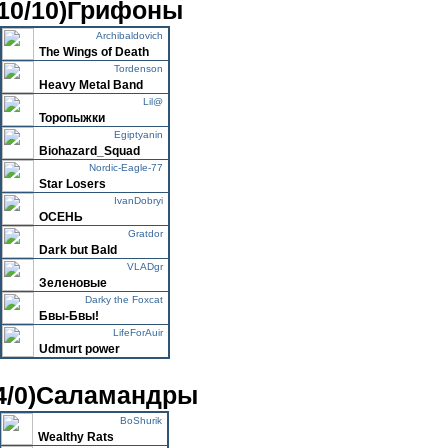
(10/10)Грифоны
Archibaldovich
The Wings of Death
Tordenson
Heavy Metal Band
Lil@
Торопыжки
Egiptyanin
Biohazard_Squad
Nordic-Eagle-77
Star Losers
IvanDobryi
ОСЕНЬ
Gratdor
Dark but Bald
VLADgr
Зеленовые
Darky the Foxcat
Бвы-Бвы!
LifeForAuir
Udmurt power
4/0)Саламандры
BoShurik
Wealthy Rats