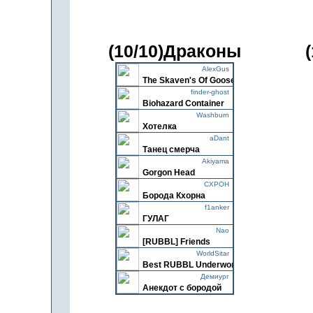
(10/10)Драконы
AlexGus
The Skaven's Of Goose
finder-ghost
Biohazard Container
Washburn
Хотелка
aDant
Танец смерча
Akiyama
Gorgon Head
CXPOH
Борода Кхорна
f1anker
ГУЛАГ
Nao
[RUBBL] Friends
WorldSitar
Best RUBBL Underworld Tea
Демиург
Aнeкдoт c бopoдoй