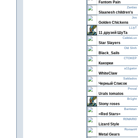
Fantom Pain
Zardas
Slaanesh children's
Jos
Golden Chickens
LLlyT
11 друзей ШуТа
CalidaLux
Star Slayers
Old SInh
Black_Sails
CTOKEP
Какорки
a11gator
WhiteClaw
Saldados
Черный Cписок
Proval
Urals tomatos
Br1ght
Stony roses
Barristan
=Red Stars=
R0MARI0
Lizard Style
RomanH
Metal Gears