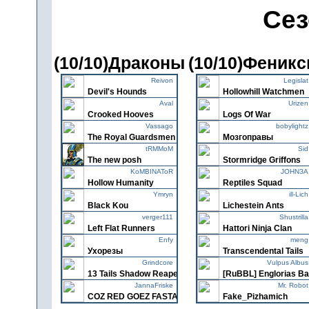
Сез
(10/10)Драконы
(10/10)Феник
Reivon
Legislat
Devil's Hounds
Hollowhill Watchmen
Aval
Urizen
Crooked Hooves
Logs Of War
Vassago
bobylightz
The Royal Guardsmen
Мозгоправы
tRMMoM
Sid
The new posh
Stormridge Griffons
KoMBINAToR
JOHNЗA
Hollow Humanity
Reptiles Squad
Ymryn
ill-Lich
Black Kou
Lichestein Ants
verger111
Shustrilla
Left Flat Runners
Hattori Ninja Clan
Enfy
meng
Ухорезы
Transcendental Tails
Grindcore
Vulpus Albus
13 Tails Shadow Reaper
[RuBBL] Englorias Ba
JannaFriske
Mr. Robot
COZ RED GOEZ FASTA
Fake_Pizhamich