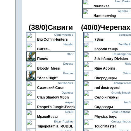
Alex_Darks
Nkataksa
operKoT
Hammerwing
RoofOfTheWorld
(38/0)Сквиги
(40/0)Черепах
For Lose
Cicuit
Ognemvpered
Zalgiris
opossym
Big Coffin Hunters
7Sins
Cossack
Hessler
The Pierced Heart
FedMerik
Витязь
Короли танца
Icerain
stbbr
Green Union
Drunkergnom
Полис
8th Infantry Division
Darksnoy
Dosexe
Dark Slayer
Rjak
Bloody_Mess
Ripe Acorns
Stalen
Kromus
Костоглоты
Gritos
"Aces High"
Очередняры
Riin
SirAlanorez
Похмельные
kolianxxxxxx
Сиамский Слон
red destroyers!
Milkslice
Dyxlesss
Slann My Pitch Up
GrundySmash
Clan Shadow M00n
Село и гномы
artkosti
raspel
HammerTech
lianS
Raspel's Jungle-People
Садоводы
Conclav
NeON
Schutzstaffel [Rubbl]
VeneEestlane
МракоБесы
Physics boyz
Daar
Eldar_Pupirlov
Road Raiders
Constantinous
Tupopotamia_RUBBL
TouchMaster
Hyku