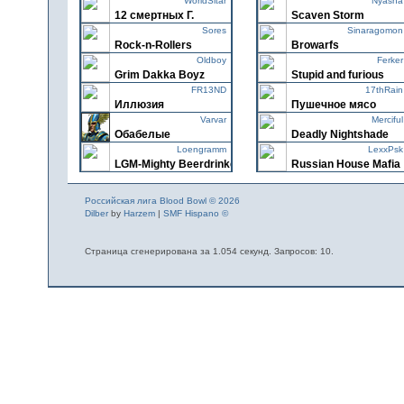
WorldSitar
Hatred Warriors
Nyasha
12 смертных Г.
Scaven Storm
Dadool
Sores
Эир Флоатерс
Sinaragomon
Rock-n-Rollers
Browarfs
daikori
Oldboy
Nakked Skulls
Ferker
Grim Dakka Boyz
Stupid and furious
HAXall
FR13ND
Месть Дятлов
17thRain
Иллюзия
Пушечное мясо
gripen89
Varvar
Chaos Storms
Merciful
Обабелые
Deadly Nightshade
Sickboy
Loengramm
Nomads
LexxPsk
LGM-Mighty Beerdrinkers
Russian House Mafia
pauletto
PochkaOm
Red_Army
ReneGADe2h
Chamomilla
RNE
Stranger
Российская лига Blood Bowl © 2026
SpaceWolf68
Grim Blades
Borey
Dilber
by
Harzem
|
SMF Hispano ©
SHT - Wolves
DaBush
KOMEDIANT
EstFar
The Redzzz
Uxbridge
Страница сгенерирована за 1.054 секунд. Запросов: 10.
Наследники
TMNT team
krolikzaez
Gringos
Milesanna
LexxPsk
Pratchett Punch
House Mafia
Dguseppo
IronFox
Holy Russion Squad
Xakaz
Wildwater Dukes
Winter Shamans
Sergik_S
Blood Prince
Восход
Einhelm
Blood Valkyrie
Purity Paragon
Nikan
AlMir
Burduks
barBara
Смертоусы
beer machine
Antofka
Enderlecht
ShadowRun[EKB]
Lord_DeD
Mad weasels
Аристократы
GaroG