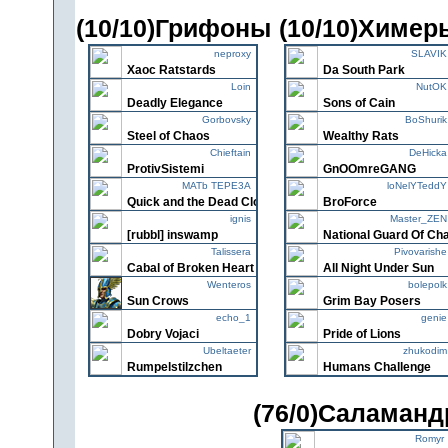
(10/10)Грифоны
(10/10)Химер
neproxy
SLAVIK
Xaoc Ratstards
Da South Park
Loin
NutOK
Deadly Elegance
Sons of Cain
Gorbovsky
BoShurik
Steel of Chaos
Wealthy Rats
Chieftain
DeHicka
ProtivSistemi
GnOOmreGANG
MATb TEPE3A
loNelYTeddY
Quick and the Dead Clowns
BroForce
ignis
Master_ZEN
[rubbl] inswamp
National Guard Of Ch
Talissera
Pivovarishe
Cabal of Broken Heart
All Night Under Sun
Wenteros
bolepolk
Sun Crows
Grim Bay Posers
echo_1
genie
Dobry Vojaci
Pride of Lions
Ubeltaeter
zhukodim
Rumpelstilzchen
Humans Challenge
(76/0)Саламан
Romyr