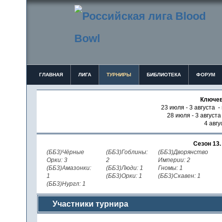
ГЛАВНАЯ
ЛИГА
ТУРНИРЫ
БИБЛИОТЕКА
ФОРУМ
Ключев
23 июля - 3 августа -
28 июля - 3 август
4 авгу
Сезон 13
(ББ3)Чёрные
(ББ3)Гоблины:
(ББ3)Дворянство
Орки: 3
2
Империи: 2
(ББ3)Амазонки:
(ББ3)Люди: 1
Гномы: 1
1
(ББ3)Орки: 1
(ББ3)Скавен: 1
(ББ3)Нургл: 1
Участники турнира