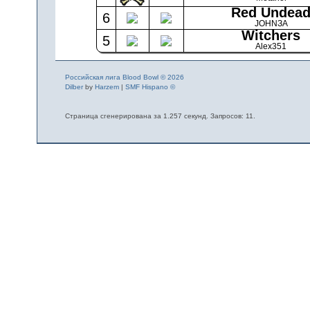
Red Undea
6
JOHNЗA
Witchers
5
Alex351
Российская лига Blood Bowl © 2026
Dilber
by
Harzem
|
SMF Hispano ©
Страница сгенерирована за 1.257 секунд. Запросов: 11.