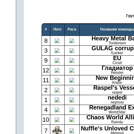
Гру
#
Лого
Раса
Название команд
Heavy Metal B
8
Tordenson
GULAG corrup
3
f1anker
EU
9
Cicuit
Гладиатор
12
Hessler
New Beginni
11
Krabe
Raspel's Vess
2
raspel
nededi
1
neproxy
Renegadland Ex
4
WorldSitar
Chaos World All
10
Raindy
Nuffle's Unloved C
7
Metanol