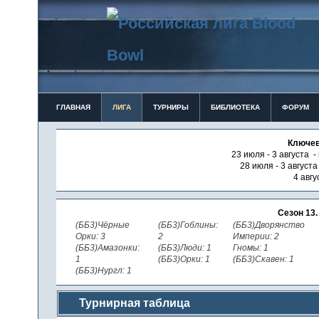
ГЛАВНАЯ
ЛИГА
ТУРНИРЫ
БИБЛИОТЕКА
ФОРУМ
Ключев
23 июля - 3 августа -
28 июля - 3 август
4 авгу
Сезон 13
(ББ3)Чёрные
(ББ3)Гоблины:
(ББ3)Дворянство
Орки: 3
2
Империи: 2
(ББ3)Амазонки:
(ББ3)Люди: 1
Гномы: 1
1
(ББ3)Орки: 1
(ББ3)Скавен: 1
(ББ3)Нургл: 1
Турнирная таблица