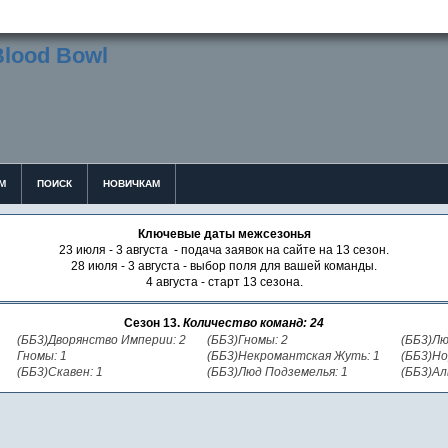
М
ПОИСК
НОВИЧКАМ
Ключевые даты межсезонья
23 июля - 3 августа - подача заявок на сайте на 13 сезон.
28 июля - 3 августа - выбор поля для вашей команды.
4 августа - старт 13 сезона.
Сезон 13.
Количество команд: 24
(ББ3)Дворянство Империи: 2
(ББ3)Гномы: 2
(ББ3)Лю
Гномы: 1
(ББ3)Некромантская Жуть: 1
(ББ3)Но
(ББ3)Скавен: 1
(ББ3)Люд Подземелья: 1
(ББ3)Ал