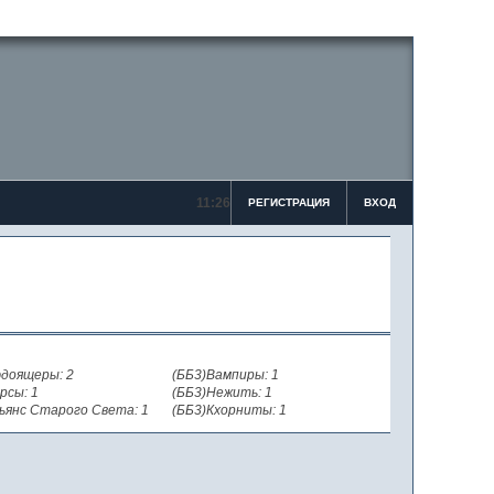
11:26
РЕГИСТРАЦИЯ
ВХОД
доящеры: 2
(ББ3)Вампиры: 1
рсы: 1
(ББ3)Нежить: 1
ьянс Старого Света: 1
(ББ3)Кхорниты: 1