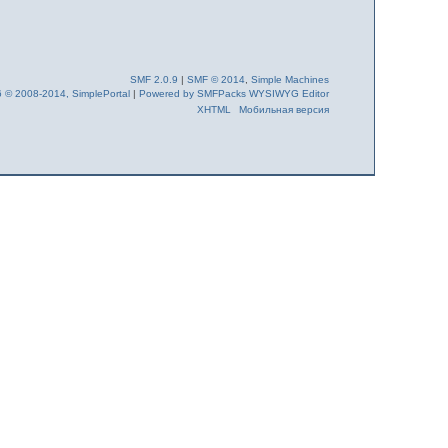
SMF 2.0.9
|
SMF © 2014
,
Simple Machines
6 © 2008-2014, SimplePortal
|
Powered by SMFPacks WYSIWYG Editor
XHTML
Мобильная версия