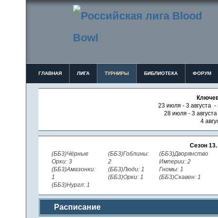
ГЛАВНАЯ
ЛИГА
ТУРНИРЫ
БИБЛИОТЕКА
ФОРУМ
Ключев
23 июля - 3 августа -
28 июля - 3 август
4 авгу
Сезон 13
(ББ3)Чёрные
(ББ3)Гоблины:
(ББ3)Дворянство
Орки: 3
2
Империи: 2
(ББ3)Амазонки:
(ББ3)Люди: 1
Гномы: 1
1
(ББ3)Орки: 1
(ББ3)Скавен: 1
(ББ3)Нургл: 1
Расписание