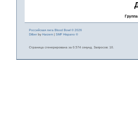
Группа
Российская лига Blood Bowl © 2026
Dilber
by
Harzem
|
SMF Hispano ©
Страница сгенерирована за 0.574 секунд. Запросов: 10.