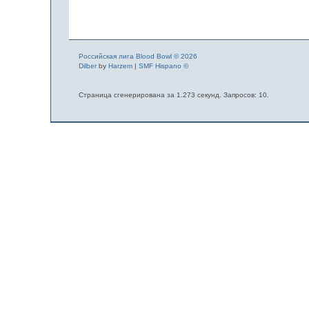
Российская лига Blood Bowl © 2026
Dilber
by
Harzem
|
SMF Hispano ©
Страница сгенерирована за 1.273 секунд. Запросов: 10.