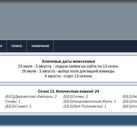
М
ПОИСК
НОВИЧКАМ
Ключевые даты межсезонья
23 июля - 3 августа - подача заявок на сайте на 13 сезон.
28 июля - 3 августа - выбор поля для вашей команды.
4 августа - старт 13 сезона.
Сезон 13.
Количество команд: 24
(ББ3)Дворянство Империи: 2
(ББ3)Гномы: 2
(ББ3)Лю
Гномы: 1
(ББ3)Некромантская Жуть: 1
(ББ3)Но
(ББ3)Скавен: 1
(ББ3)Люд Подземелья: 1
(ББ3)Ал