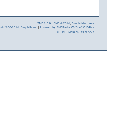
SMF 2.0.9
|
SMF © 2014
,
Simple Machines
6 © 2008-2014, SimplePortal
|
Powered by SMFPacks WYSIWYG Editor
XHTML
Мобильная версия