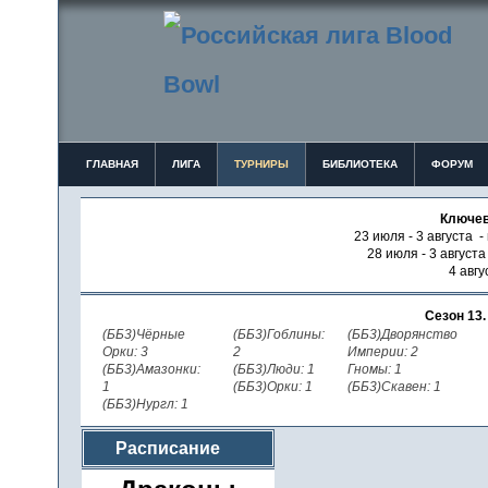
ГЛАВНАЯ
ЛИГА
ТУРНИРЫ
БИБЛИОТЕКА
ФОРУМ
Ключев
23 июля - 3 августа -
28 июля - 3 август
4 авгу
Сезон 13
(ББ3)Чёрные
(ББ3)Гоблины:
(ББ3)Дворянство
Орки: 3
2
Империи: 2
(ББ3)Амазонки:
(ББ3)Люди: 1
Гномы: 1
1
(ББ3)Орки: 1
(ББ3)Скавен: 1
(ББ3)Нургл: 1
Расписание