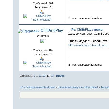
Сообщений: 467
Репутация 18
В простанародье Evrazhka
Re: Chill&Play стримы
ChillAndPlay
Дата: 09 Июля 2026, 11:30 | Соо
Участник
Жив ли ладдер?
Blood Bowl 
https://www.twitch.tv/chill_and
Сообщений: 467
Репутация 18
В простанародье Evrazhka
Страницы:
1
...
11
12
[
13
]
14
Вверх
Российская лига Blood Bowl
»
Основной раздел по Blood Bowl
»
Меди