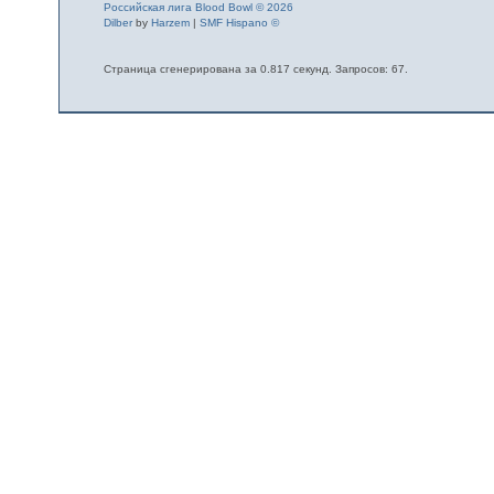
Российская лига Blood Bowl © 2026
Dilber
by
Harzem
|
SMF Hispano ©
Страница сгенерирована за 0.817 секунд. Запросов: 67.