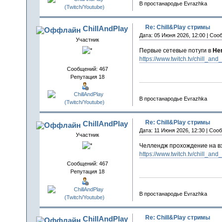
В простанародье Evrazhka
Re: Chill&Play стримы
ChillAndPlay
Дата: 05 Июня 2026, 12:00 | Соо
Участник
Первые сетевые потуги в
Her
https://www.twitch.tv/chill_and
Сообщений: 467
Репутация 18
В простанародье Evrazhka
Re: Chill&Play стримы
ChillAndPlay
Дата: 11 Июня 2026, 12:30 | Соо
Участник
Челлендж прохождение на вз
https://www.twitch.tv/chill_and
Сообщений: 467
Репутация 18
В простанародье Evrazhka
Re: Chill&Play стримы
ChillAndPlay