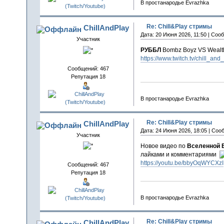
В простанародье Evrazhka
Re: Chill&Play стримы
ChillAndPlay
Дата: 20 Июня 2026, 11:50 | Соо
Участник
РУББЛ
Bombz Boyz VS Wealthy
https://www.twitch.tv/chill_and
Сообщений: 467
Репутация 18
В простанародье Evrazhka
Re: Chill&Play стримы
ChillAndPlay
Дата: 24 Июня 2026, 18:05 | Соо
Участник
Новое видео по
Вселенной B
лайками и комментариями
https://youtu.be/bbyOqWYCXzI
Сообщений: 467
Репутация 18
В простанародье Evrazhka
Re: Chill&Play стримы
ChillAndPlay