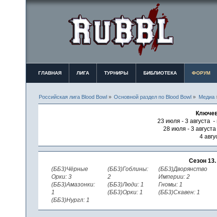
ГЛАВНАЯ
ЛИГА
ТУРНИРЫ
БИБЛИОТЕКА
ФОРУМ
Российская лига Blood Bowl
»
Основной раздел по Blood Bowl
»
Медиа
Ключев
23 июля - 3 августа -
28 июля - 3 август
4 авгу
Сезон 13
(ББ3)Чёрные
(ББ3)Гоблины:
(ББ3)Дворянство
Орки: 3
2
Империи: 2
(ББ3)Амазонки:
(ББ3)Люди: 1
Гномы: 1
1
(ББ3)Орки: 1
(ББ3)Скавен: 1
(ББ3)Нургл: 1