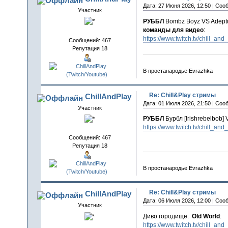
Дата: 27 Июня 2026, 12:50 | Соо
Участник
РУББЛ
Bombz Boyz VS Adeptu
команды для видео
:
https://www.twitch.tv/chill_and
Сообщений: 467
Репутация 18
В простанародье Evrazhka
Re: Chill&Play стримы
ChillAndPlay
Дата: 01 Июля 2026, 21:50 | Соо
Участник
РУББЛ
Бурбл [Irishrebelbob]
https://www.twitch.tv/chill_and
Сообщений: 467
Репутация 18
В простанародье Evrazhka
Re: Chill&Play стримы
ChillAndPlay
Дата: 06 Июля 2026, 12:00 | Соо
Участник
Диво городище.
Old World
:
https://www.twitch.tv/chill_and