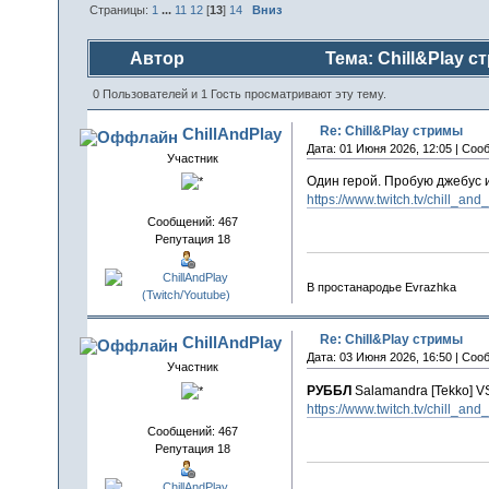
Страницы:
1
...
11
12
[
13
]
14
Вниз
Автор
Тема: Chill&Play с
0 Пользователей и 1 Гость просматривают эту тему.
Re: Chill&Play стримы
ChillAndPlay
Дата: 01 Июня 2026, 12:05 | Соо
Участник
Один герой. Пробую джебус 
https://www.twitch.tv/chill_and
Сообщений: 467
Репутация 18
В простанародье Evrazhka
Re: Chill&Play стримы
ChillAndPlay
Дата: 03 Июня 2026, 16:50 | Соо
Участник
РУББЛ
Salamandra [Tekko] V
https://www.twitch.tv/chill_and
Сообщений: 467
Репутация 18