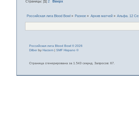
Страницы: [
1
]
2
Вверх
Российская лига Blood Bowl
»
Разное
»
Архив матчей
»
Альфа. 12 Сез
Российская лига Blood Bowl © 2026
Dilber
by
Harzem
|
SMF Hispano ©
Страница сгенерирована за 1.543 секунд. Запросов: 67.