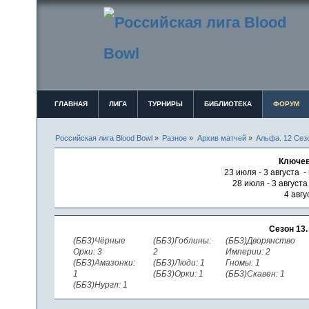
ГЛАВНАЯ
ЛИГА
ТУРНИРЫ
БИБЛИОТЕКА
ФОРУМ
Российская лига Blood Bowl
»
Разное
»
Архив матчей
»
Альфа. 12 Сезо
Ключев
23 июля - 3 августа -
28 июля - 3 август
4 авгу
Сезон 13
(ББ3)Чёрные
(ББ3)Гоблины:
(ББ3)Дворянство
Орки: 3
2
Империи: 2
(ББ3)Амазонки:
(ББ3)Люди: 1
Гномы: 1
1
(ББ3)Орки: 1
(ББ3)Скавен: 1
(ББ3)Нургл: 1