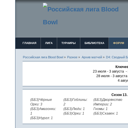
ГЛАВНАЯ
ЛИГА
ТУРНИРЫ
БИБЛИОТЕКА
ФОРУМ
Российская лига Blood Bowl
»
Разное
»
Архив матчей
»
D4: Сводный Б
Ключев
23 июля - 3 августа -
28 июля - 3 август
4 авгу
Сезон 13
(ББ3)Чёрные
(ББ3)Гоблины:
(ББ3)Дворянство
Орки: 3
2
Империи: 2
(ББ3)Амазонки:
(ББ3)Люди: 1
Гномы: 1
1
(ББ3)Орки: 1
(ББ3)Скавен: 1
(ББ3)Нургл: 1