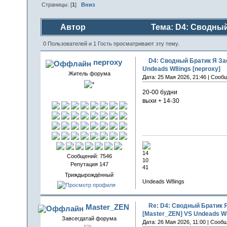
Страницы: [
1
]
Вниз
Автор
Тема: D4: Сводный
W8ings [neproxy] (Прочитано 192 раз)
0 Пользователей и 1 Гость просматривают эту тему.
D4: Сводный Братик Я За
neproxy
Undeads W8ings [neproxy]
Житель форума
Дата: 25 Мая 2026, 21:46 | Сооб
20-00 будни
выхи + 14-30
14
Сообщений: 7546
10
Репутация 147
41
Триждырождённый
Undeads W8ings
Re: D4: Сводный Братик 
Master_ZEN
[Master_ZEN] VS Undeads W8
Завсегдатай форума
Дата: 26 Мая 2026, 11:00 | Сооб