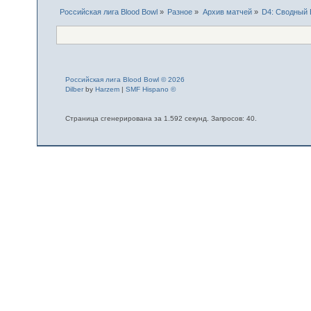
Российская лига Blood Bowl
»
Разное
»
Архив матчей
»
D4: Сводный 
Российская лига Blood Bowl © 2026
Dilber
by
Harzem
|
SMF Hispano ©
Страница сгенерирована за 1.592 секунд. Запросов: 40.