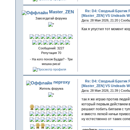
Re: D4: Сводный Братик 
Master_ZEN
[Master_ZEN] VS Undeads W8
Завсегдатай форума
Дата: 28 Мая 2026, 21:20 | Сооб
Как я упустил тот момент ког
Сообщений: 3227
Репутация 70
- На кого похож Будда? - Три
мешка риса!
Re: D4: Сводный Братик 
neproxy
[Master_ZEN] VS Undeads W8
Житель форума
Дата: 28 Мая 2026, 21:39 | Сооб
так я же играю против люде
который первым действием 
решают побить биггаем с ту
и вместо легкой ничьи приво
ну естественно от таких соп