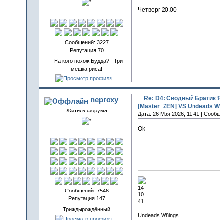
Четверг 20.00
Сообщений: 3227
Репутация 70
- На кого похож Будда? - Три
мешка риса!
Re: D4: Сводный Братик 
neproxy
[Master_ZEN] VS Undeads W8
Житель форума
Дата: 26 Мая 2026, 11:41 | Сооб
Ok
14
Сообщений: 7546
10
Репутация 147
41
Триждырождённый
Undeads W8ings