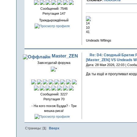
СПОЙЛЕР:
ПОКАЗАТЬ
Сообщений: 7546
Репутация 147
Триждырождённый
14
10
41
Undeads W8ings
Re: D4: Сводный Братик 
Master_ZEN
[Master_ZEN] VS Undeads W8
Завсегдатай форума
Дата: 28 Мая 2026, 22:03 | Сооб
Да ты ещё и прогуливал когд
Сообщений: 3227
Репутация 70
- На кого похож Будда? - Три
мешка риса!
Страницы: [
1
]
Вверх