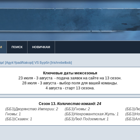
М
ПОИСК
НОВИЧКАМ
а! [AgykYpadiNakopi] VS Бурбл [Irishrebelbob]
Ключевые даты межсезонья
23 июля - 3 августа - подача заявок на сайте на 13 сезон.
28 июля - 3 августа - выбор поля для вашей команды.
4 августа - старт 13 сезона.
Сезон 13.
Количество команд: 24
(ББ3)Дворянство Империи: 2
(ББ3)Гномы: 2
(ББ3)Лю
Гномы: 1
(ББ3)Некромантская Жуть: 1
(ББ3)Но
(ББ3)Скавен: 1
(ББ3)Люд Подземелья: 1
(ББ3)Ал