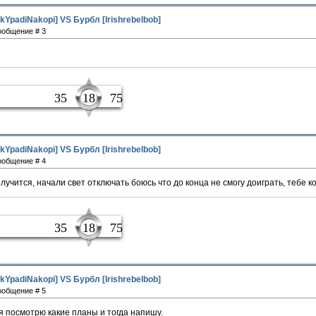
kYpadiNakopi] VS Бурбл [Irishrebelbob]
Сообщение # 3
чик
35
18
75
kYpadiNakopi] VS Бурбл [Irishrebelbob]
Сообщение # 4
лучится, начали свет отключать боюсь что до конца не смогу доиграть, тебе к
чик
35
18
75
kYpadiNakopi] VS Бурбл [Irishrebelbob]
Сообщение # 5
 я посмотрю какие планы и тогда напишу.