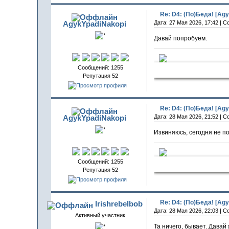
Re: D4: (По)Беда! [Agy
AgykYpadiNakopi
Дата: 27 Мая 2026, 17:42 | 
Давай попробуем.
Сообщений: 1255
СчаСтлив
Репутация 52
Re: D4: (По)Беда! [Agy
AgykYpadiNakopi
Дата: 28 Мая 2026, 21:52 | 
Извиняюсь, сегодня не по
Сообщений: 1255
СчаСтлив
Репутация 52
Re: D4: (По)Беда! [Agy
Irishrebelbob
Дата: 28 Мая 2026, 22:03 | 
Активный участник
Та ничего, бывает. Давай