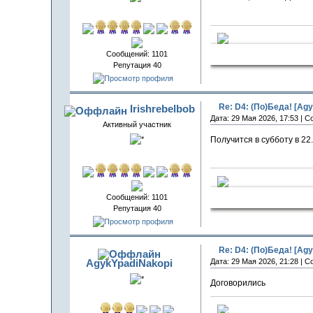
Запалечен
Сообщений: 1101
Репутация 40
Re: D4: (По)Беда! [Agy
Irishrebelbob
Дата: 29 Мая 2026, 17:53 | 
Активный участник
Получится в субботу в 22
Запалечен
Сообщений: 1101
Репутация 40
Re: D4: (По)Беда! [Agy
AgykYpadiNakopi
Дата: 29 Мая 2026, 21:28 | 
Договорились