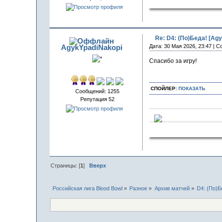
Запалечен
Re: D4: (По)Беда! [Agy
AgykYpadiNakopi
Дата: 30 Мая 2026, 23:47 | 
Спасибо за игру!
СПОЙЛЕР:
ПОКАЗАТЬ
Сообщений: 1255
Репутация 52
СчаСтлив
Страницы: [
1
]
Вверх
Российская лига Blood Bowl
»
Разное
»
Архив матчей
»
D4: (По)Б