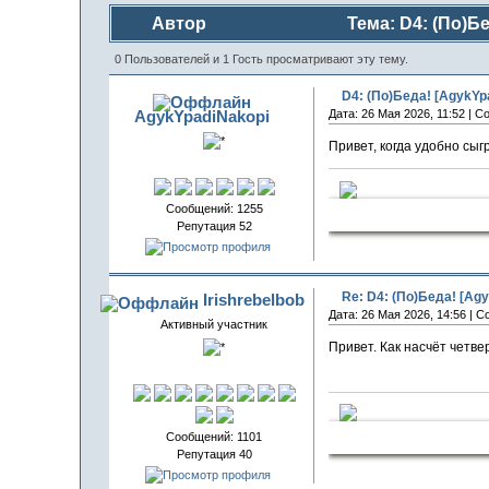
Автор
Тема: D4: (По)Бе
0 Пользователей и 1 Гость просматривают эту тему.
D4: (По)Беда! [AgykYpa
AgykYpadiNakopi
Дата: 26 Мая 2026, 11:52 | 
Привет, когда удобно сыг
Сообщений: 1255
СчаСтлив
Репутация 52
Re: D4: (По)Беда! [Agy
Irishrebelbob
Дата: 26 Мая 2026, 14:56 | 
Активный участник
Привет. Как насчёт четве
Запалечен
Сообщений: 1101
Репутация 40