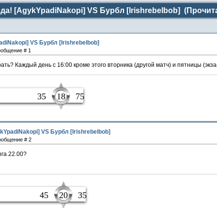
да! [AgykYpadiNakopi] VS Бурбл [Irishrebelbob] (Прочит
diNakopi] VS Бурбл [Irishrebelbob]
Сообщение # 1
рать? Каждый день с 16:00 кроме этого вторника (другой матч) и пятницы (экз
чик
35
18
75
kYpadiNakopi] VS Бурбл [Irishrebelbob]
Сообщение # 2
рга 22.00?
ные
45
20
35