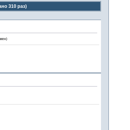
ано 310 раз)
амен)