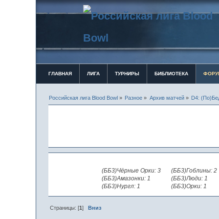
ГЛАВНАЯ
ЛИГА
ТУРНИРЫ
БИБЛИОТЕКА
ФОРУ
Российская лига Blood Bowl
»
Разное
»
Архив матчей
»
D4: (По)Бед
(ББ3)Чёрные Орки: 3
(ББ3)Гоблины: 2
(ББ3)Амазонки: 1
(ББ3)Люди: 1
(ББ3)Нургл: 1
(ББ3)Орки: 1
Страницы: [
1
]
Вниз