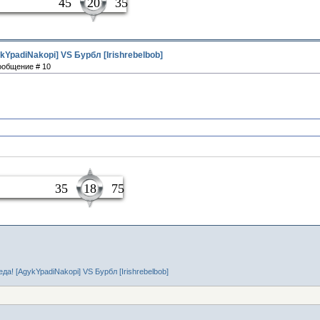
ные
45
20
35
kYpadiNakopi] VS Бурбл [Irishrebelbob]
Сообщение # 10
чик
35
18
75
еда! [AgykYpadiNakopi] VS Бурбл [Irishrebelbob]