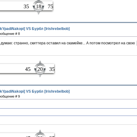
чик
35
18
75
kYpadiNakopi] VS Бурбл [Irishrebelbob]
Сообщение # 8
 думаю: странно, скиттера оставил на скамейке... А потом посмотрел на свою
ные
45
20
35
kYpadiNakopi] VS Бурбл [Irishrebelbob]
Сообщение # 9