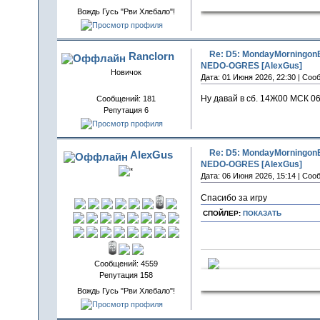
ПАО "Гусь и
Вождь Гусь "Рви Хлебало"!
Re: D5: MondayMorningonB
Ranclorn
NEDO-OGRES [AlexGus]
Новичок
Дата: 01 Июня 2026, 22:30 | Соо
Ну давай в сб. 14Ж00 МСК 06
Сообщений: 181
Репутация 6
Re: D5: MondayMorningonB
AlexGus
NEDO-OGRES [AlexGus]
Дата: 06 Июня 2026, 15:14 | Соо
Спасибо за игру
СПОЙЛЕР:
ПОКАЗАТЬ
Сообщений: 4559
Репутация 158
ПАО "Гусь и
Вождь Гусь "Рви Хлебало"!