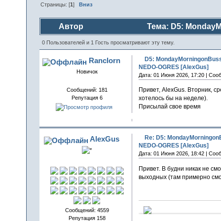
Страницы: [
1
]
Вниз
Автор
Тема: D5: MondayM
[AlexGus] (Прочитано 187 раз)
0 Пользователей и 1 Гость просматривают эту тему.
D5: MondayMorningonBusst
Ranclorn
NEDO-OGRES [AlexGus]
Новичок
Дата: 01 Июня 2026, 17:20 | Соо
Привет, AlexGus. Вторник, с
Сообщений: 181
Репутация 6
хотелось бы на неделе).
Присылай свое время
Re: D5: MondayMorningonB
AlexGus
NEDO-OGRES [AlexGus]
Дата: 01 Июня 2026, 18:42 | Соо
Привет. В будни никак не смог
выходных (там примерно смог
Сообщений: 4559
Репутация 158