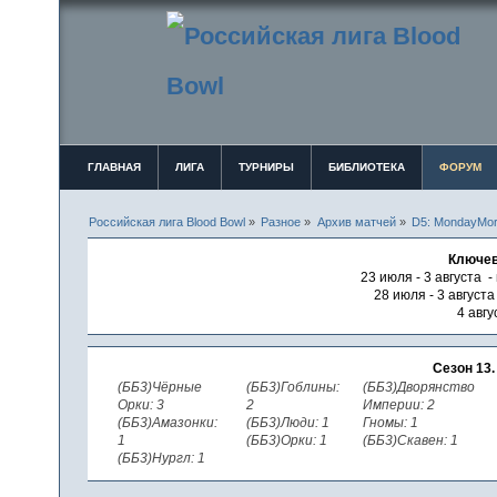
ГЛАВНАЯ
ЛИГА
ТУРНИРЫ
БИБЛИОТЕКА
ФОРУМ
Российская лига Blood Bowl
»
Разное
»
Архив матчей
»
D5: MondayMor
Ключев
23 июля - 3 августа -
28 июля - 3 август
4 авгу
Сезон 13
(ББ3)Чёрные
(ББ3)Гоблины:
(ББ3)Дворянство
Орки: 3
2
Империи: 2
(ББ3)Амазонки:
(ББ3)Люди: 1
Гномы: 1
1
(ББ3)Орки: 1
(ББ3)Скавен: 1
(ББ3)Нургл: 1