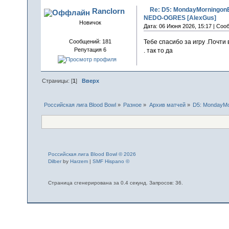
Re: D5: MondayMorningonB
Ranclorn
NEDO-OGRES [AlexGus]
Новичок
Дата: 06 Июня 2026, 15:17 | Соо
Тебе спасибо за игру .Почти 
Сообщений: 181
Репутация 6
. так то да
Страницы: [
1
]
Вверх
Российская лига Blood Bowl
»
Разное
»
Архив матчей
»
D5: MondayMo
Российская лига Blood Bowl © 2026
Dilber
by
Harzem
|
SMF Hispano ©
Страница сгенерирована за 0.4 секунд. Запросов: 36.