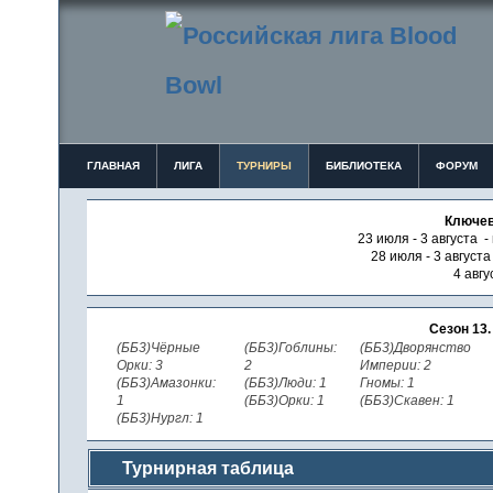
ГЛАВНАЯ
ЛИГА
ТУРНИРЫ
БИБЛИОТЕКА
ФОРУМ
Ключев
23 июля - 3 августа -
28 июля - 3 август
4 авгу
Сезон 13
(ББ3)Чёрные
(ББ3)Гоблины:
(ББ3)Дворянство
Орки: 3
2
Империи: 2
(ББ3)Амазонки:
(ББ3)Люди: 1
Гномы: 1
1
(ББ3)Орки: 1
(ББ3)Скавен: 1
(ББ3)Нургл: 1
Турнирная таблица